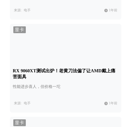
来源:
电手
1年前
显卡
RX 9060XT测试出炉！老黄刀法偏了让AMD戴上痛
苦面具
性能进步喜人，但价格一坨
来源:
电手
1年前
显卡