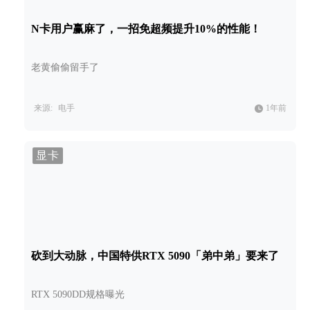
N卡用户赢麻了，一招免超频提升10%的性能！
老黄偷偷留手了
来源:
电手
1年前
显卡
砍到大动脉，中国特供RTX 5090「弟中弟」要来了
RTX 5090DD规格曝光