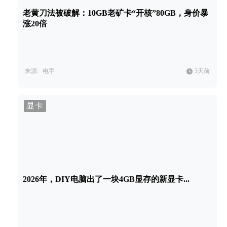
老黄刀法被破解：10GB老矿卡“开核”80GB，身价暴
涨20倍
来源:
电手
3天前
显卡
2026年，DIY电脑出了一块4GB显存的新显卡...