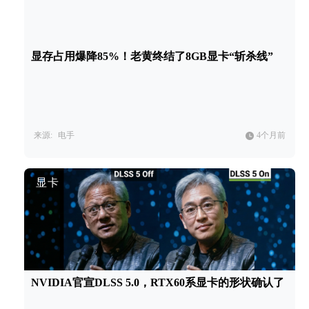
显存占用爆降85%！老黄终结了8GB显卡“斩杀线”
来源:
电手
4个月前
显卡
NVIDIA官宣DLSS 5.0，RTX60系显卡的形状确认了