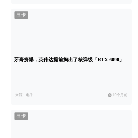
显卡
牙膏挤爆，英伟达提前掏出了核弹级「RTX 6090」
来源:
电手
10个月前
显卡