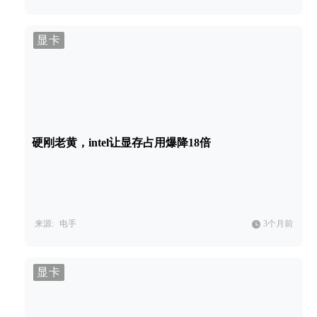
显卡
硬刚老黄，intel让显存占用爆降18倍
来源:
电手
3个月前
显卡