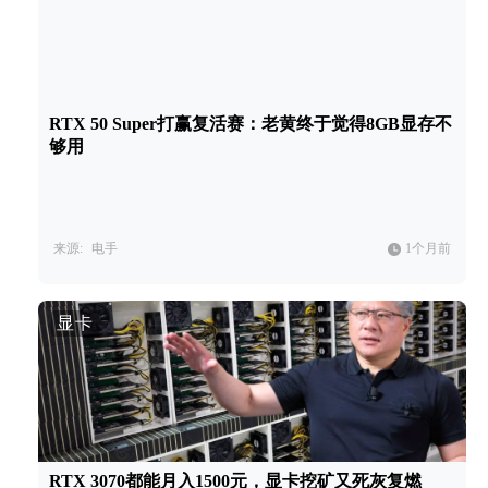
RTX 50 Super打赢复活赛：老黄终于觉得8GB显存不
够用
来源:
电手
1个月前
显卡
RTX 3070都能月入1500元，显卡挖矿又死灰复燃