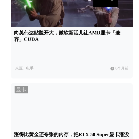
向英伟达贴脸开大，微软新活儿让AMD显卡「兼
容」CUDA
来源:
电手
8个月前
显卡
涨得比黄金还夸张的内存，把RTX 50 Super显卡涨没