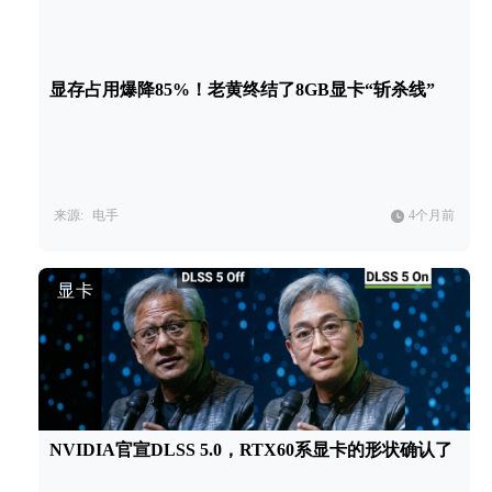
显存占用爆降85%！老黄终结了8GB显卡“斩杀线”
来源:
电手
4个月前
显卡
NVIDIA官宣DLSS 5.0，RTX60系显卡的形状确认了