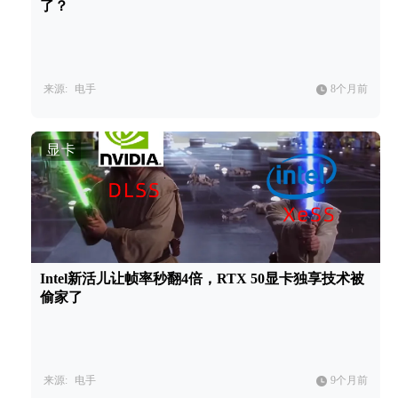
了？
来源:
电手
8个月前
显卡
Intel新活儿让帧率秒翻4倍，RTX 50显卡独享技术被
偷家了
来源:
电手
9个月前