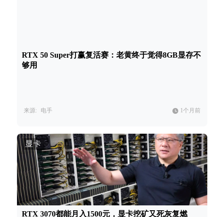
RTX 50 Super打赢复活赛：老黄终于觉得8GB显存不
够用
来源:
电手
1个月前
显卡
RTX 3070都能月入1500元，显卡挖矿又死灰复燃