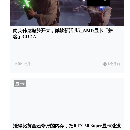
向英伟达贴脸开大，微软新活儿让AMD显卡「兼
容」CUDA
来源:
电手
8个月前
显卡
涨得比黄金还夸张的内存，把RTX 50 Super显卡涨没