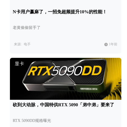
N卡用户赢麻了，一招免超频提升10%的性能！
老黄偷偷留手了
来源:
电手
1年前
显卡
砍到大动脉，中国特供RTX 5090「弟中弟」要来了
RTX 5090DD规格曝光