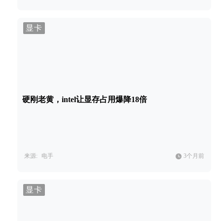
显卡
硬刚老黄，intel让显存占用爆降18倍
来源:
电手
3个月前
显卡