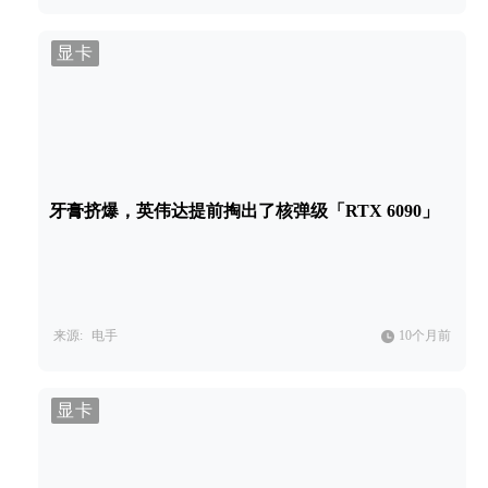
显卡
牙膏挤爆，英伟达提前掏出了核弹级「RTX 6090」
来源:
电手
10个月前
显卡