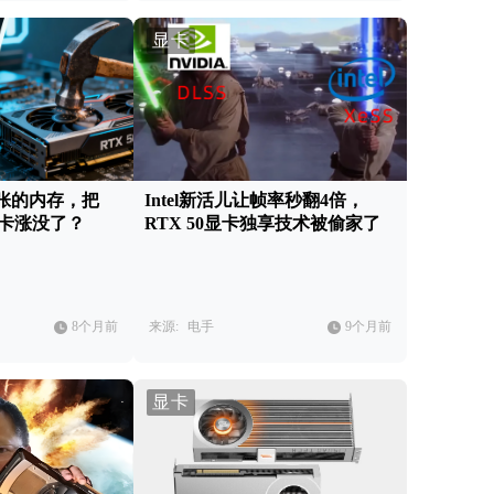
显卡
张的内存，把
Intel新活儿让帧率秒翻4倍，
er显卡涨没了？
RTX 50显卡独享技术被偷家了
8个月前
来源:
电手
9个月前
显卡