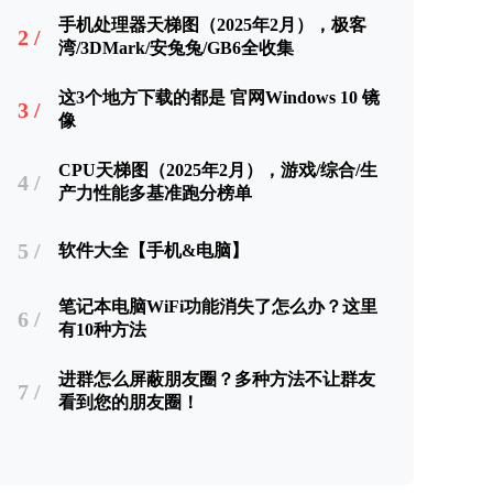
手机处理器天梯图（2025年2月），极客
2 /
湾/3DMark/安兔兔/GB6全收集
这3个地方下载的都是 官网Windows 10 镜
3 /
像
CPU天梯图（2025年2月），游戏/综合/生
4 /
产力性能多基准跑分榜单
5 /
软件大全【手机&电脑】
笔记本电脑WiFi功能消失了怎么办？这里
6 /
有10种方法
进群怎么屏蔽朋友圈？多种方法不让群友
7 /
看到您的朋友圈！