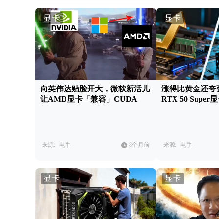
显卡
显卡
向英伟达贴脸开大，微软新活儿
涨得比黄金还夸
让AMD显卡「兼容」CUDA
RTX 50 Sup
来源:
电手
8个月前
来源:
电手
显卡
显卡