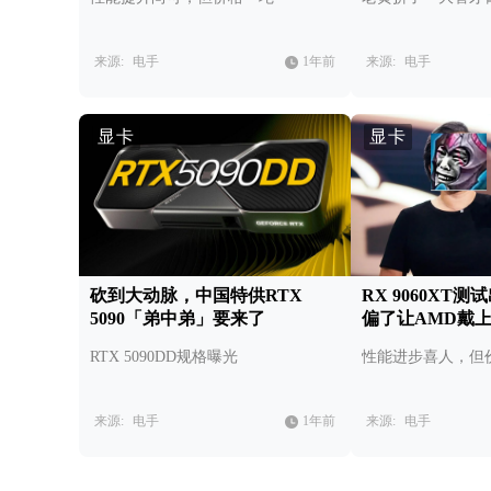
来源:
电手
1年前
来源:
电手
显卡
显卡
砍到大动脉，中国特供RTX
RX 9060XT
5090「弟中弟」要来了
偏了让AMD戴
RTX 5090DD规格曝光
性能进步喜人，但
来源:
电手
1年前
来源:
电手