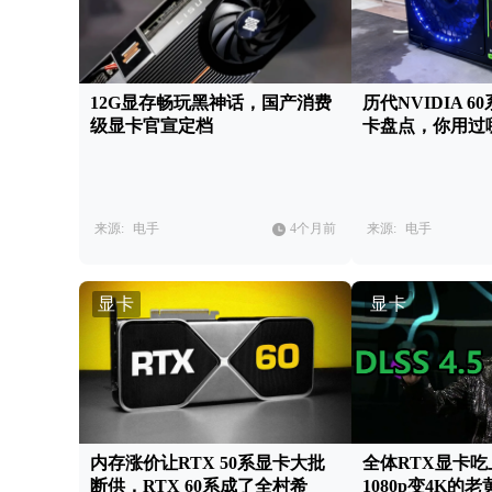
12G显存畅玩黑神话，国产消费
历代NVIDIA 
级显卡官宣定档
卡盘点，你用过
来源:
电手
4个月前
来源:
电手
显卡
显卡
内存涨价让RTX 50系显卡大批
全体RTX显卡吃上
断供，RTX 60系成了全村希
1080p变4K的