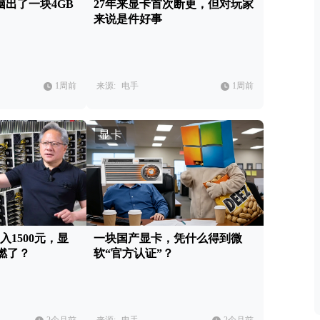
电脑出了一块4GB
27年来显卡首次断更，但对玩家
来说是件好事
1周前
来源:
电手
1周前
显卡
月入1500元，显
一块国产显卡，凭什么得到微
燃了？
软“官方认证”？