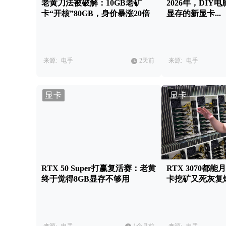
老黄刀法被破解：10GB老矿
2026年，DIY
卡“开核”80GB，身价暴涨20倍
显存的新显卡...
来源:
电手
2天前
来源:
电手
显卡
显卡
RTX 50 Super打赢复活赛：老黄
RTX 3070都能
终于觉得8GB显存不够用
卡挖矿又死灰复