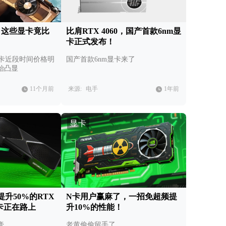
，这些显卡竟比
比肩RTX 4060，国产首款6nm显
卡正式发布！
 显卡近段时间价格明
国产首款6nm显卡来了
始凸显
11个月前
来源:
电手
1年前
显卡
升50%的RTX
N卡用户赢麻了，一招免超频提
列显卡正在路上
升10%的性能！
膏
老黄偷偷留手了