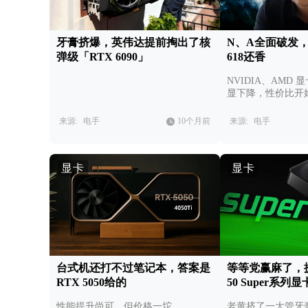
牙膏挤爆，英伟达提前掏出了核
N、A全面破发
弹级「RTX 6090」
618还香
NVIDIA、AMD
显下降，性价比开
来源:
电手
10个月前
来源:
电手
显卡
显卡
台式机还打不过笔记本，答案是
等等党赢麻了，提
RTX 5050给的
50 Super系
性能提升尚可，但价格一坨
老黄挤了一大管牙