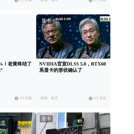
2个月前
来源:
电手
2个月前
显卡
5%！老黄终结了
NVIDIA官宣DLSS 5.0，RTX60
”
系显卡的形状确认了
4个月前
来源:
电手
4个月前
显卡