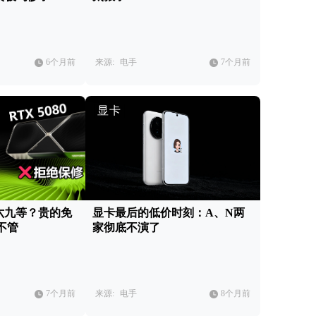
6个月前
来源:
电手
7个月前
显卡
六九等？贵的免
显卡最后的低价时刻：A、N两
不管
家彻底不演了
7个月前
来源:
电手
8个月前