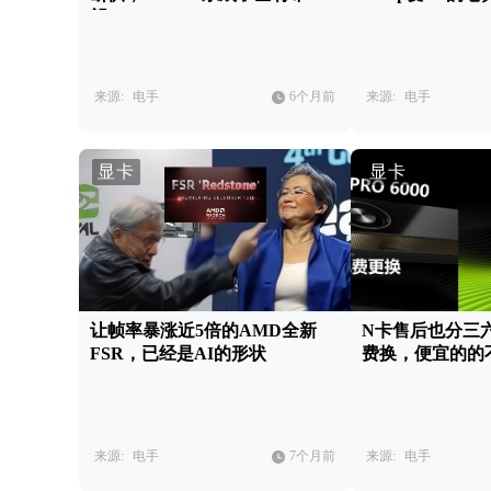
望？
来源:
电手
6个月前
来源:
电手
显卡
显卡
让帧率暴涨近5倍的AMD全新
N卡售后也分三
FSR，已经是AI的形状
费换，便宜的的
来源:
电手
7个月前
来源:
电手