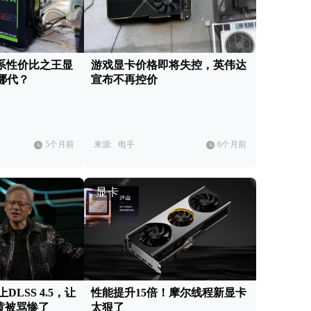
60系性价比之王显
游戏显卡价格即将失控，英伟达
哪代？
宣布不再控价
5个月前
来源:
电手
6个月前
显卡
DLSS 4.5，让
性能提升15倍！摩尔线程新显卡
老黄被骂惨了
太狠了