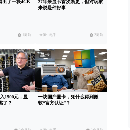
电脑出了一块4GB
27年来显卡首次断更，但对玩家
来说是件好事
1周前
来源:
电手
2周前
显卡
月入1500元，显
一块国产显卡，凭什么得到微
燃了？
软“官方认证”？