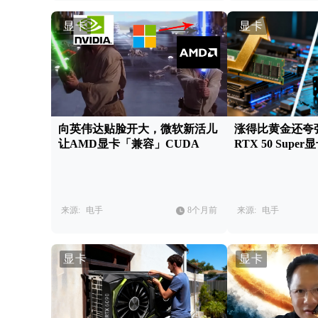
显卡
显卡
向英伟达贴脸开大，微软新活儿
涨得比黄金还夸
让AMD显卡「兼容」CUDA
RTX 50 Sup
来源:
电手
8个月前
来源:
电手
显卡
显卡