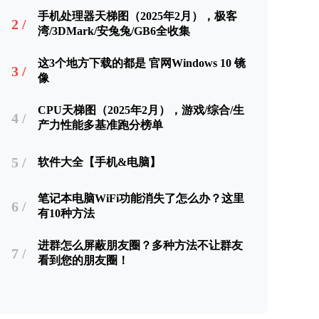
手机处理器天梯图（2025年2月），极客
2 /
湾/3DMark/安兔兔/GB6全收集
这3个地方下载的都是 官网Windows 10 镜
3 /
像
CPU天梯图（2025年2月），游戏/综合/生
4 /
产力性能多基准跑分榜单
5 /
软件大全【手机&电脑】
笔记本电脑WiFi功能消失了怎么办？这里
6 /
有10种方法
进群怎么屏蔽朋友圈？多种方法不让群友
7 /
看到您的朋友圈！