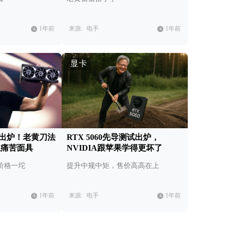
1年前
来源:
电手
1年前
显卡
测试出炉！老黄刀法
RTX 5060先导测试出炉，
上痛苦面具
NVIDIA跟苹果学得更坏了
价格一坨
提升中规中矩，售价高高在上
1年前
来源:
电手
1年前