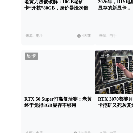
老黄刀法被破解：10GB老矿
2026年，DIY
卡“开核”80GB，身价暴涨20倍
显存的新显卡...
来源:
电手
4天前
来源:
电手
显卡
显卡
RTX 50 Super打赢复活赛：老黄
RTX 3070都能
终于觉得8GB显存不够用
卡挖矿又死灰复