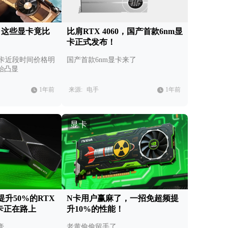
，这些显卡竟比
比肩RTX 4060，国产首款6nm显
卡正式发布！
 显卡近段时间价格明
国产首款6nm显卡来了
始凸显
1年前
来源:
电手
1年前
显卡
升50%的RTX
N卡用户赢麻了，一招免超频提
列显卡正在路上
升10%的性能！
膏
老黄偷偷留手了