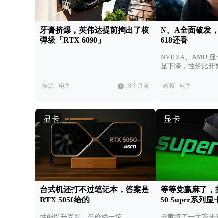
牙膏挤爆，英伟达提前掏出了核
N、A全面破发
弹级「RTX 6090」
618还香
NVIDIA、AMD
显下降，性价比开
来源:
电手
10个月前
来源:
电手
显卡
显卡
台式机还打不过笔记本，答案是
等等党赢麻了，提
RTX 5050给的
50 Super系
性能提升尚可，但价格一坨
老黄挤了一大管牙