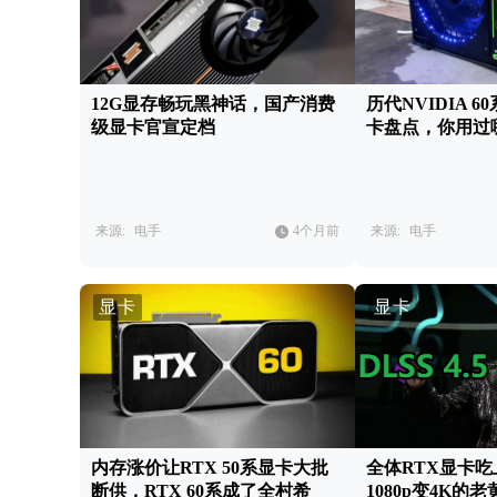
12G显存畅玩黑神话，国产消费
历代NVIDIA 
级显卡官宣定档
卡盘点，你用过
来源:
电手
4个月前
来源:
电手
显卡
显卡
内存涨价让RTX 50系显卡大批
全体RTX显卡吃上
断供，RTX 60系成了全村希
1080p变4K的