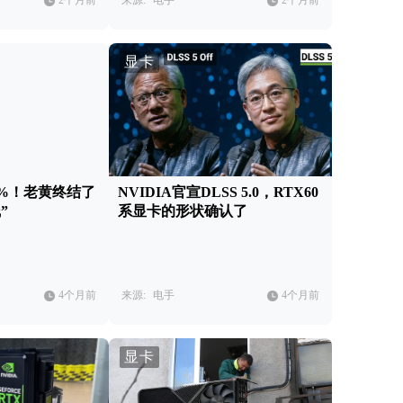
2个月前
来源:
电手
2个月前
显卡
5%！老黄终结了
NVIDIA官宣DLSS 5.0，RTX60
”
系显卡的形状确认了
4个月前
来源:
电手
4个月前
显卡