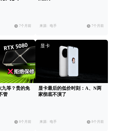
7个月前
来源:
电手
7个月前
显卡
六九等？贵的免
显卡最后的低价时刻：A、N两
不管
家彻底不演了
8个月前
来源:
电手
8个月前