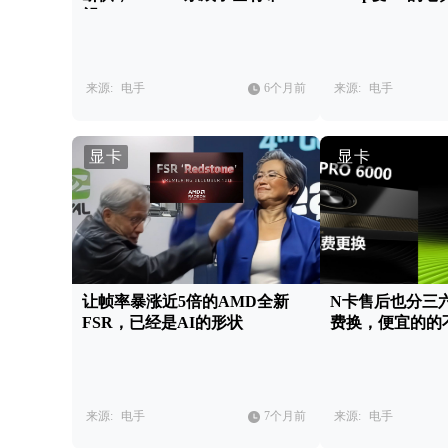
望？
来源:
电手
6个月前
来源:
电手
显卡
显卡
让帧率暴涨近5倍的AMD全新
N卡售后也分三
FSR，已经是AI的形状
费换，便宜的的
来源:
电手
7个月前
来源:
电手