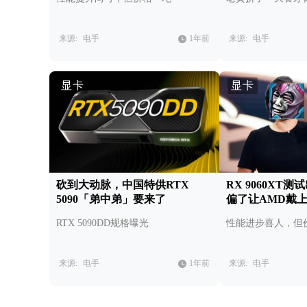
来源:
电手
1年前
来源:
电手
显卡
显卡
砍到大动脉，中国特供RTX
RX 9060XT
5090「弟中弟」要来了
偏了让AMD戴
RTX 5090DD规格曝光
性能进步喜人，但
来源:
电手
1年前
来源:
电手