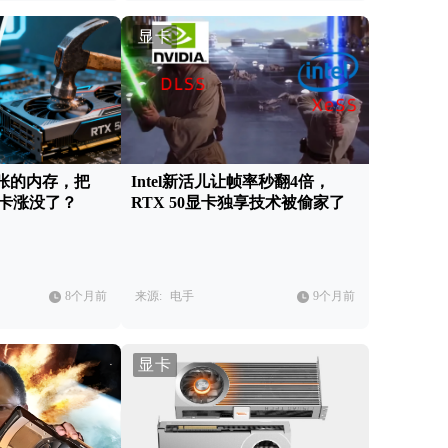
显卡
张的内存，把
Intel新活儿让帧率秒翻4倍，
er显卡涨没了？
RTX 50显卡独享技术被偷家了
8个月前
来源:
电手
9个月前
显卡