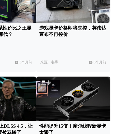
60系性价比之王显
游戏显卡价格即将失控，英伟达
哪代？
宣布不再控价
5个月前
来源:
电手
6个月前
显卡
DLSS 4.5，让
性能提升15倍！摩尔线程新显卡
老黄被骂惨了
太狠了