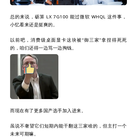
总的来说，砺算
LX 7G100
能过微软
WHQL
这件事，
小忆看来还是挺爽的。
以前吧，消费级桌面显卡这块被
“
御三家
”
拿捏得死死
的，咱们还得一边骂一边掏钱。
而现在有了更多国产选手加入进来。
虽说不奢望它们短期内能干翻这三家啥的，但主打一个
未来可期嘛。