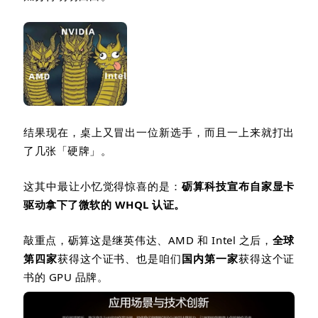
结果现在，桌上又冒出一位新选手，而且一上来就打出
了几张「硬牌」。
这其中最让小忆觉得惊喜的是：
砺算科技宣布自家显卡
驱动拿下了微软的
WHQL
认证。
敲重点，砺算这是继英伟达、
AMD
和
Intel
之后，
全球
第四家
获得这个证书、也是咱们
国内第一家
获得这个证
书的
GPU
品牌。