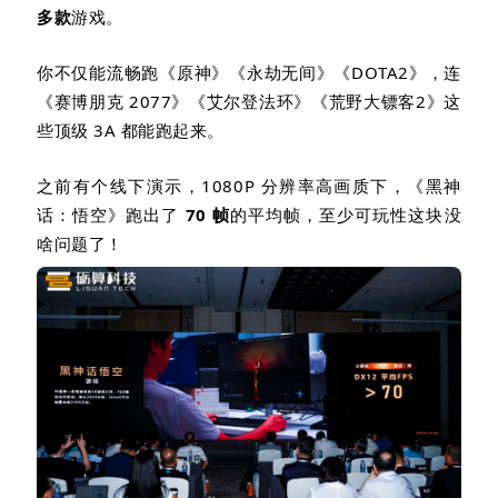
多款
游戏。
你不仅能流畅跑《原神》《永劫无间》《
DOTA2
》，连
《赛博朋克
2077
》《艾尔登法环》《荒野大镖客
2
》这
些顶级
3A
都能跑起来。
之前有个线下演示，
1080P
分辨率高画质下，《黑神
话：悟空》跑出了
70
帧
的平均帧，至少可玩性这块没
啥问题了！