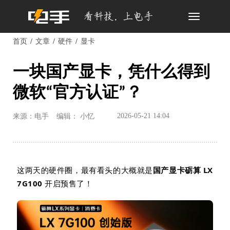
Toggle
navigation
首页
文章
硬件
显卡
一块国产显卡，凭什么得到
微软“官方认证”？
2026-05-21 14:04
来源：电手
编辑： 小忆
这两天的硬件圈，最有看头的大概就是
国产显卡砺算
LX
7G100
开启预售了！