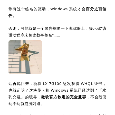
带有这个签名的驱动，
Windows
系统才会
百分之百信
任
。
否则，可能就是一个警告框啪一下弹你脸上，提示你
“
该
驱动程序未包含数字签名
”
……
话再说回来，砺算
LX 7G100
这次获得
WHQL
证书，
也就证明了这块显卡和
Windows
系统已经达到了「水
乳交融」的境界，
微软官方钦定的完全兼容
，不会随便
动不动就崩溃闪退。