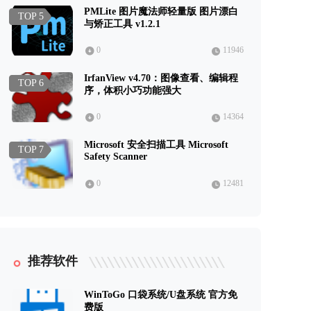
PMLite 图片魔法师轻量版 图片漂白
TOP 5
与矫正工具 v1.2.1
0
11946
IrfanView v4.70：图像查看、编辑程
TOP 6
序，体积小巧功能强大
0
14364
Microsoft 安全扫描工具 Microsoft
TOP 7
Safety Scanner
0
12481
推荐软件
WinToGo 口袋系统/U盘系统 官方免
费版