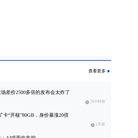
查看更多
这场差价2500多倍的发布会太炸了
20小时前
卡“开核”80GB，身价暴涨20倍
2天前
停：AI或面临失控