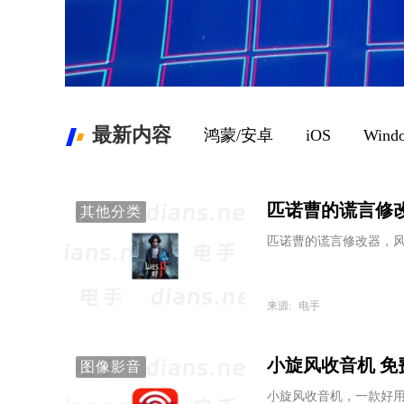
最新内容
鸿蒙/安卓
iOS
Wind
匹诺曹的谎言修改器
其他分类
匹诺曹的谎言修改器，
来源:
电手
小旋风收音机 免费
图像影音
小旋风收音机，一款好