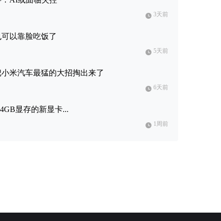
3天前
也可以靠脸吃饭了
5天前
军把小米汽车最猛的大招掏出来了
6天前
4GB显存的新显卡...
1周前