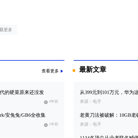
载更多
最新文章
查看更多
el 12代的硬菜原来还没发
从399元到101万元，华为
4年前
来源：电手
k/安兔兔/GB6全收集
老黄刀法被破解：10GB老矿
1年前
来源：电手
1134名顶尖从业者联名喊