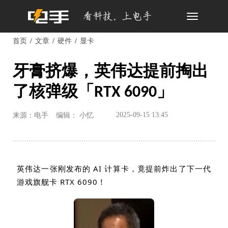
Toggle
navigation
首页
文章
硬件
显卡
牙膏挤爆，英伟达提前掏出
了核弹级「RTX 6090」
2025-09-15 13:45
来源：电手
编辑： 小忆
英伟达一张刚发布的
AI
计算卡，竟提前炸出了下一代
游戏旗舰卡
RTX 6090
！