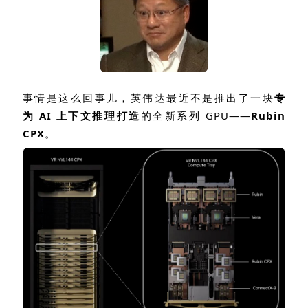
事情是这么回事儿，英伟达最近不是推出了一块
专
为
AI
上下文推理打造
的全新系列
GPU
——
Rubin
CPX
。