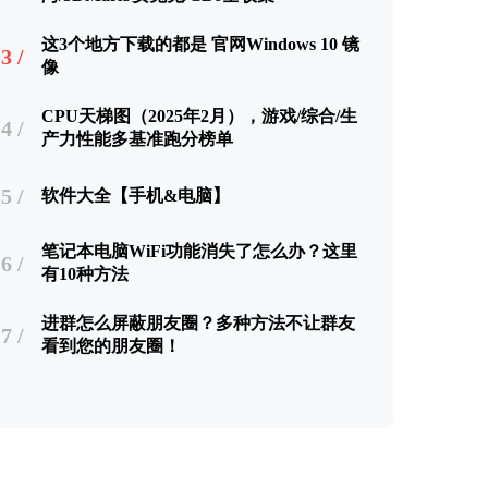
这3个地方下载的都是 官网Windows 10 镜
3 /
像
CPU天梯图（2025年2月），游戏/综合/生
4 /
产力性能多基准跑分榜单
5 /
软件大全【手机&电脑】
笔记本电脑WiFi功能消失了怎么办？这里
6 /
有10种方法
进群怎么屏蔽朋友圈？多种方法不让群友
7 /
看到您的朋友圈！