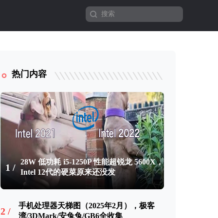
热门内容
28W 低功耗 i5-1250P 性能超锐龙 5600X，
1 /
Intel 12代的硬菜原来还没发
手机处理器天梯图（2025年2月），极客
2 /
湾/3DMark/安兔兔/GB6全收集