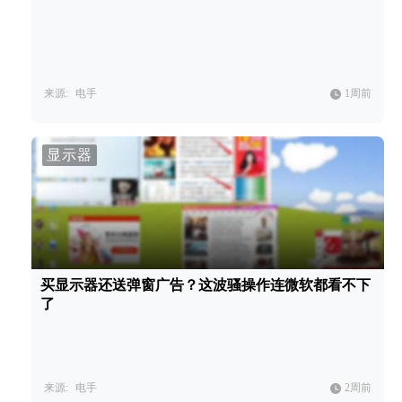
来源:
电手
1周前
显示器
买显示器还送弹窗广告？这波骚操作连微软都看不下
了
来源:
电手
2周前