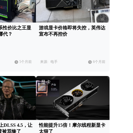
60系性价比之王显
游戏显卡价格即将失控，英伟达
哪代？
宣布不再控价
5个月前
来源:
电手
6个月前
显卡
DLSS 4.5，让
性能提升15倍！摩尔线程新显卡
老黄被骂惨了
太狠了