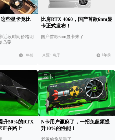
，这些显卡竟比
比肩RTX 4060，国产首款6nm显
卡正式发布！
 显卡近段时间价格明
国产首款6nm显卡来了
始凸显
1年前
来源:
电手
1年前
显卡
升50%的RTX
N卡用户赢麻了，一招免超频提
列显卡正在路上
升10%的性能！
膏
老黄偷偷留手了