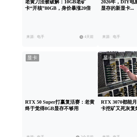
老黄刀法被破解：10GB老矿
2026年，DIY
卡“开核”80GB，身价暴涨20倍
显存的新显卡...
来源:
电手
4天前
来源:
电手
显卡
显卡
RTX 50 Super打赢复活赛：老黄
RTX 3070都能
终于觉得8GB显存不够用
卡挖矿又死灰复