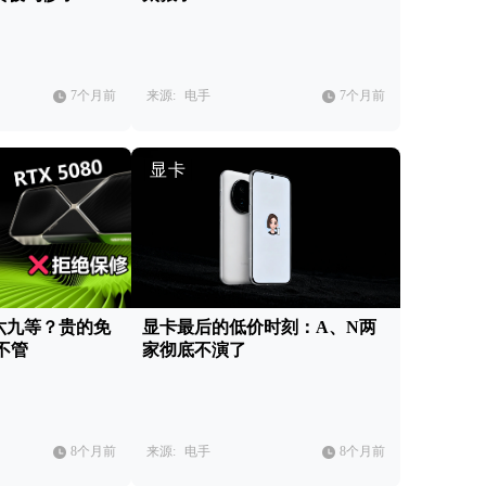
7个月前
来源:
电手
7个月前
显卡
六九等？贵的免
显卡最后的低价时刻：A、N两
不管
家彻底不演了
8个月前
来源:
电手
8个月前