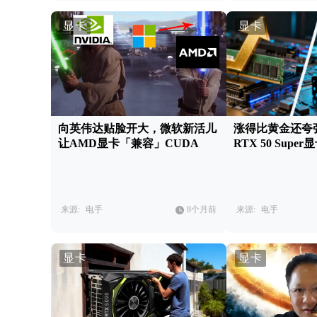
显卡
显卡
向英伟达贴脸开大，微软新活儿
涨得比黄金还夸
让AMD显卡「兼容」CUDA
RTX 50 Sup
来源:
电手
8个月前
来源:
电手
显卡
显卡