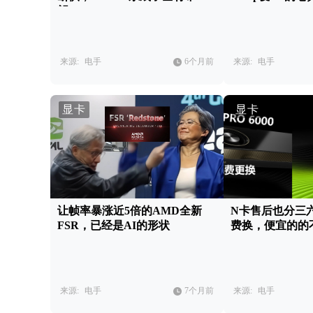
望？
来源:
电手
6个月前
来源:
电手
显卡
显卡
让帧率暴涨近5倍的AMD全新
N卡售后也分三
FSR，已经是AI的形状
费换，便宜的的
来源:
电手
7个月前
来源:
电手