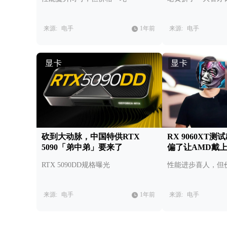
来源:
电手
1年前
来源:
电手
显卡
显卡
砍到大动脉，中国特供RTX
RX 9060XT
5090「弟中弟」要来了
偏了让AMD戴
RTX 5090DD规格曝光
性能进步喜人，但
来源:
电手
1年前
来源:
电手