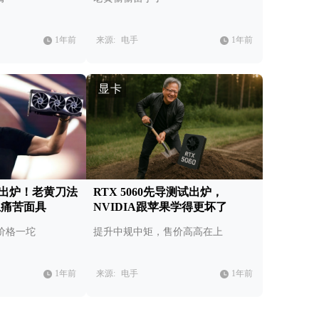
1年前
来源:
电手
1年前
显卡
测试出炉！老黄刀法
RTX 5060先导测试出炉，
上痛苦面具
NVIDIA跟苹果学得更坏了
价格一坨
提升中规中矩，售价高高在上
1年前
来源:
电手
1年前