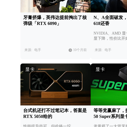
牙膏挤爆，英伟达提前掏出了核
N、A全面破发
弹级「RTX 6090」
618还香
NVIDIA、AMD
显下降，性价比开
来源:
电手
10个月前
来源:
电手
显卡
显卡
台式机还打不过笔记本，答案是
等等党赢麻了，提
RTX 5050给的
50 Super系
性能提升尚可，但价格一坨
老黄挤了一大管牙