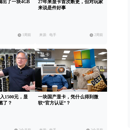
电脑出了一块4GB
27年来显卡首次断更，但对玩家
来说是件好事
1周前
来源:
电手
2周前
显卡
月入1500元，显
一块国产显卡，凭什么得到微
燃了？
软“官方认证”？