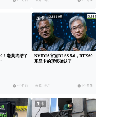
2个月前
来源:
电手
2个月前
显卡
5%！老黄终结了
NVIDIA官宣DLSS 5.0，RTX60
”
系显卡的形状确认了
4个月前
来源:
电手
4个月前
显卡