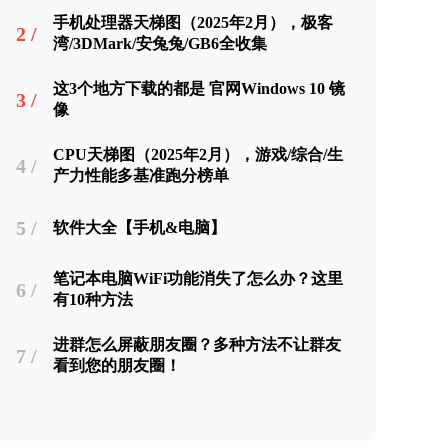
手机处理器天梯图（2025年2月），极客
2 /
湾/3DMark/安兔兔/GB6全收集
这3个地方下载的都是 官网Windows 10 镜
3 /
像
CPU天梯图（2025年2月），游戏/综合/生
4 /
产力性能多基准跑分榜单
5 /
软件大全【手机&电脑】
笔记本电脑WiFi功能消失了怎么办？这里
6 /
有10种方法
进群怎么屏蔽朋友圈？多种方法不让群友
7 /
看到您的朋友圈！