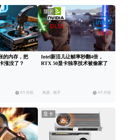
显卡
张的内存，把
Intel新活儿让帧率秒翻4倍，
er显卡涨没了？
RTX 50显卡独享技术被偷家了
8个月前
来源:
电手
9个月前
显卡