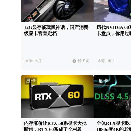
12G显存畅玩黑神话，国产消费
历代NVIDIA 
级显卡官宣定档
卡盘点，你用过
来源:
电手
4个月前
来源:
电手
显卡
显卡
内存涨价让RTX 50系显卡大批
全体RTX显卡吃上
断供，RTX 60系成了全村希
1080p变4K的