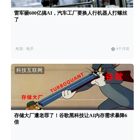
雷军砸600亿搞AI，汽车工厂要换人行机器人打螺丝
了
来源:
电手
4个月前
科技互联网
存储大厂遭老罪了！谷歌黑科技让AI内存需求暴降6
倍