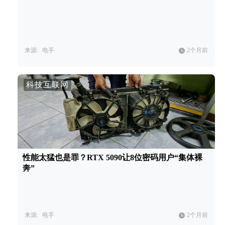
来源:
电手
2个月前
科技互联网
性能太猛也是罪？RTX 5090让8位密码用户“集体裸
奔”
来源:
电手
2个月前