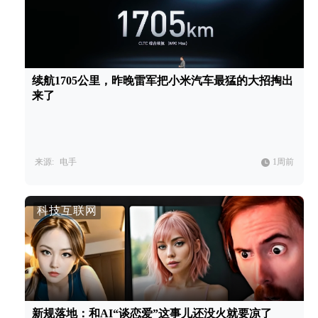
续航1705公里，昨晚雷军把小米汽车最猛的大招掏出
来了
来源:
电手
1周前
科技互联网
新规落地：和AI“谈恋爱”这事儿还没火就要凉了