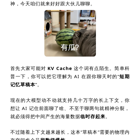
神，今天咱们就来好好跟大伙儿聊聊。
首先大家可能对
KV Cache
这个词有点陌生。简单科
普一下，你可以把它理解为
AI
在跟你聊天时的
“
短期
记忆草稿本
”
。
现在的大模型动不动就支持几十万字的长上下文，你
想让
AI
记住前面聊了啥、不至于聊两句就精神分裂，
就必须得把中间产生的海量数据
临时存起来
。
不过随着上下文越来越长，这本
“
草稿本
”
需要的物理内
存空间也会呈
指数级爆炸
。