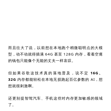
而且往大了说，以前想在本地跑个稍微聪明点的大模
型，动不动就得插满
64G
甚至
128G
内存，看着空瘪
的钱包只能像个无能的丈夫一样哀叹。
但如果谷歌这技术真的落地普及，说不定
16G
、
32G
内存都能轻松在本地无损跑起百亿参数的
AI
，想
想就很刺激啊。
还更别提智驾汽车、手机这些对内存更加敏感的领域
了。