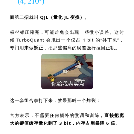
而第二招就叫
QJL
（量化
JL
变换）
。
极坐标压缩完，可能难免会出现一些微小误差。这时
候
TurboQuant
会甩出一个仅占
1 bit
的
“
补丁包
”
，
专门用来做
矫正
，把那些偏离的误差强行拉回正轨。
这一套组合拳打下来，效果那叫一个炸裂：
官方表示，不需要任何额外的微调和训练，
直接把庞
大的键值缓存量化到了
3 bit
，内存占用暴降
6
倍。