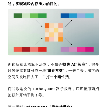
述，实现减轻内存压力的目的
。
但这玩意儿治标不治本，不仅会
损失
AI
“智商”
，很多
时候还需要额外存一堆“
量化常数
”，一来二去，省下的
空间又被吃回去了，主打一个
瞎忙活
。
而谷歌这次的
TurboQuant
路子很野，它直接用两招
把额外开销干到了零。
第一招叫
PolarQuant
（极坐标量化）
。