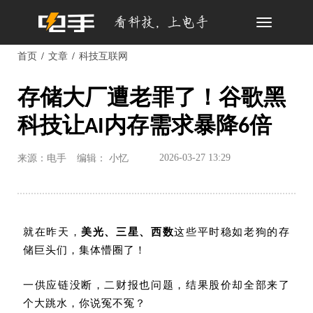
Toggle
navigation
首页
文章
科技互联网
存储大厂遭老罪了！谷歌黑
科技让AI内存需求暴降6倍
2026-03-27 13:29
来源：电手
编辑： 小忆
就在昨天，
美光、三星、西数
这些平时稳如老狗的存
储巨头们，集体懵圈了！
一供应链没断，二财报也问题，结果股价却全部来了
个大跳水，你说冤不冤？