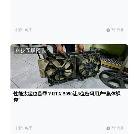
来源:
电手
2个月前
科技互联网
性能太猛也是罪？RTX 5090让8位密码用户“集体裸
奔”
来源:
电手
2个月前