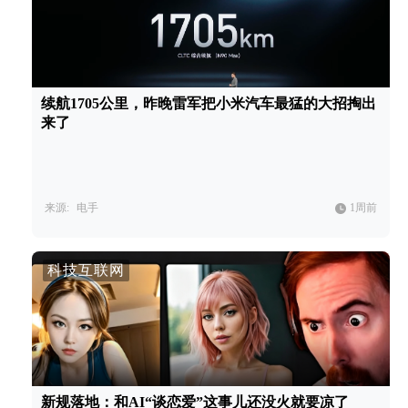
续航1705公里，昨晚雷军把小米汽车最猛的大招掏出
来了
来源:
电手
1周前
科技互联网
新规落地：和AI“谈恋爱”这事儿还没火就要凉了