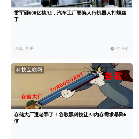
雷军砸600亿搞AI，汽车工厂要换人行机器人打螺丝
了
来源:
电手
4个月前
科技互联网
存储大厂遭老罪了！谷歌黑科技让AI内存需求暴降6
倍