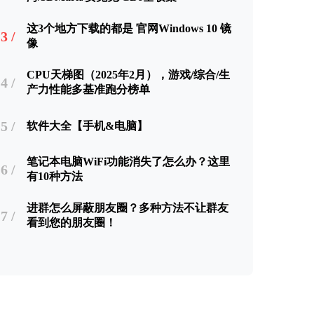
这3个地方下载的都是 官网Windows 10 镜
3 /
像
CPU天梯图（2025年2月），游戏/综合/生
4 /
产力性能多基准跑分榜单
5 /
软件大全【手机&电脑】
笔记本电脑WiFi功能消失了怎么办？这里
6 /
有10种方法
进群怎么屏蔽朋友圈？多种方法不让群友
7 /
看到您的朋友圈！