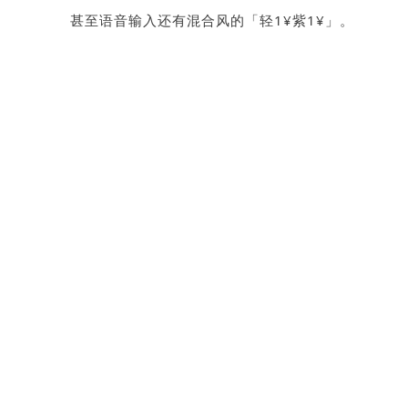
甚至语音输入还有混合风的「轻1¥紫1¥」。