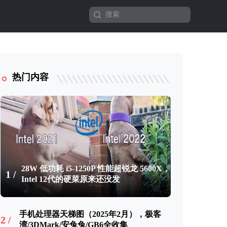
热门内容
28W 低功耗 i5-1250P 性能超锐龙 5600X，
1 /
Intel 12代的硬菜原来还没发
手机处理器天梯图（2025年2月），极客
2 /
湾/3DMark/安兔兔/GB6全收集