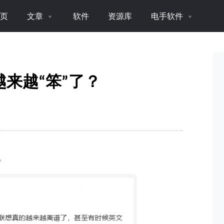
页
文章
软件
资源库
电手软件
来越“笨”了？
。