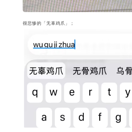
很悲惨的「无辜鸡爪」；