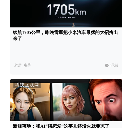
续航1705公里，昨晚雷军把小米汽车最猛的大招掏出
来了
来源:
电手
6天前
科技互联网
新规落地：和AI“谈恋爱”这事儿还没火就要凉了