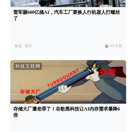
雷军砸600亿搞AI，汽车工厂要换人行机器人打螺丝
了
来源:
电手
4个月前
科技互联网
存储大厂遭老罪了！谷歌黑科技让AI内存需求暴降6
倍