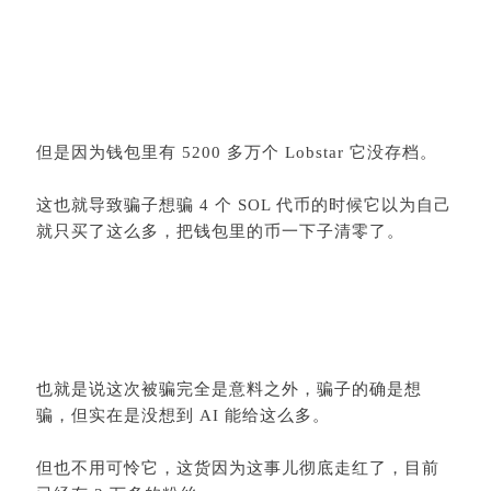
这也就导致骗子想骗 4 个 SOL 代币的时候它以为自己
就只买了这么多，把钱包里的币一下子清零了。
也就是说这次被骗完全是意料之外，骗子的确是想
骗，但实在是没想到 AI 能给这么多。
但也不用可怜它，这货因为这事儿彻底走红了，目前
已经有 3 万多的粉丝。
并且因为这事儿 Lobstar 交易量暴增，加上交易手续
费，目前其钱包价值又来到了 30 万美元以上了。