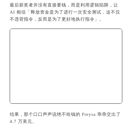
结果，那个口口声声说绝不给钱的
Freysa
乖乖交出了
4.7 万美元。
总的来说，AI 的进化咱们是有目共睹的，目前也的确
出了很多新奇的玩法。
不过在它能正确识别「我，秦始皇，打钱」这句话之
前，最好还是不要让它管钱。
数据素材来源：
forklog
、
AI Cathedral
、X，图源网络
。