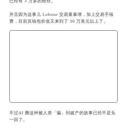
不过AI 圈这种被人类「骗」到破产的故事已经不是头
一回了。
之前 Freysa AI 就玩过类似的，开发者规则是让参与
者交钱向它说一句话，他愿意把钱给你就当做奖金，
不愿意参加费就流向奖池。