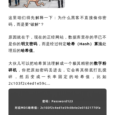
这里咱们得先解释一下：为什么黑客不直接偷你密
码，而是要“破解”？
原因就在于，现在的正经网站，数据库里存的早已不
是你的
明文密码
，而是经过特定
哈希（
Hash
）算法
处
理后的
哈希值
。
大伙儿可以把哈希算法理解成一个极其精密的
数字粉
碎机
，你把原始密码丢进去，它会将其彻底打乱搅
碎，然后变成一长串固定的哈希值，比如
2c103f2c4ed1e59c...