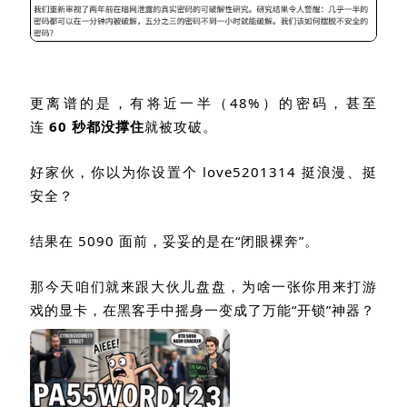
更离谱的是，有将近一半（
48%
）的密码，甚至
连
60
秒都没撑住
就被攻破。
好家伙，你以为你设置个
love5201314
挺浪漫、挺
安全？
结果在
5090
面前，妥妥的是在“闭眼裸奔”。
那今天咱们就来跟大伙儿盘盘，为啥一张你用来打游
戏的显卡，在黑客手中摇身一变成了万能“开锁”神器？