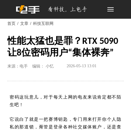
Toggle
navigation
首页
文章
科技互联网
性能太猛也是罪？RTX 5090
让8位密码用户“集体裸奔”
2026-05-13 13:01
来源：电手
编辑： 小忆
密码这玩意儿，对于每天上网的电友来说肯定都不陌
生吧！
它说白了就是一把赛博钥匙，专门用来打开你个人隐
私的那道锁，甭管是登录各种社交媒体账户，还是查