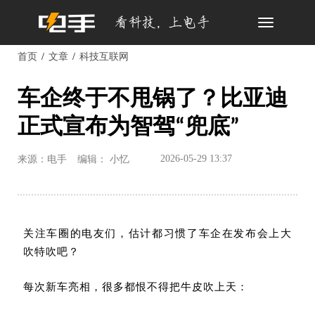
Toggle
navigation
首页
文章
科技互联网
车企终于不甩锅了？比亚迪
正式宣布为智驾“兜底”
2026-05-29 13:37
来源：电手
编辑： 小忆
关注车圈的电友们，估计都习惯了车企在发布会上大
吹特吹吧？
每次新车亮相，很多都恨不得把牛皮吹上天：