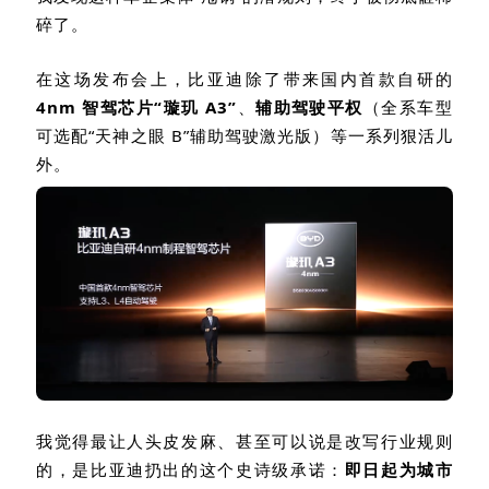
碎了。
在这场发布会上，比亚迪除了带来国内首款自研的
4nm
智驾芯片
“
璇玑
A3”
、
辅助驾驶平权
（全系车型
可选配“天神之眼
B”
辅助驾驶激光版）等一系列狠活儿
外。
我觉得最让人头皮发麻、甚至可以说是改写行业规则
的，是比亚迪扔出的这个史诗级承诺：
即日起为
城市