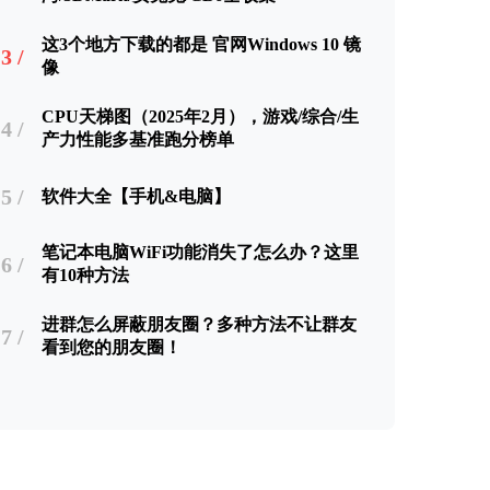
这3个地方下载的都是 官网Windows 10 镜
3 /
像
CPU天梯图（2025年2月），游戏/综合/生
4 /
产力性能多基准跑分榜单
5 /
软件大全【手机&电脑】
笔记本电脑WiFi功能消失了怎么办？这里
6 /
有10种方法
进群怎么屏蔽朋友圈？多种方法不让群友
7 /
看到您的朋友圈！