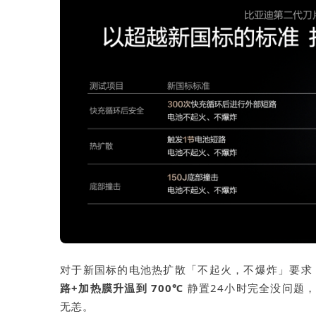
对于新国标的电池热扩散「不起火，不爆炸」要求
路+加热膜升温到 700℃
静置24小时完全没问题，最
无恙。