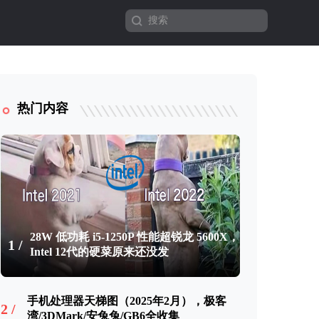
热门内容
28W 低功耗 i5-1250P 性能超锐龙 5600X，
1 /
Intel 12代的硬菜原来还没发
手机处理器天梯图（2025年2月），极客
2 /
湾/3DMark/安兔兔/GB6全收集