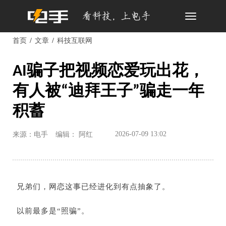
Toggle
navigation
首页
文章
科技互联网
AI骗子把视频恋爱玩出花，
有人被“迪拜王子”骗走一年
积蓄
2026-07-09 13:02
来源：电手
编辑： 阿红
兄弟们，网恋这事已经进化到有点抽象了。
以前最多是“照骗”。