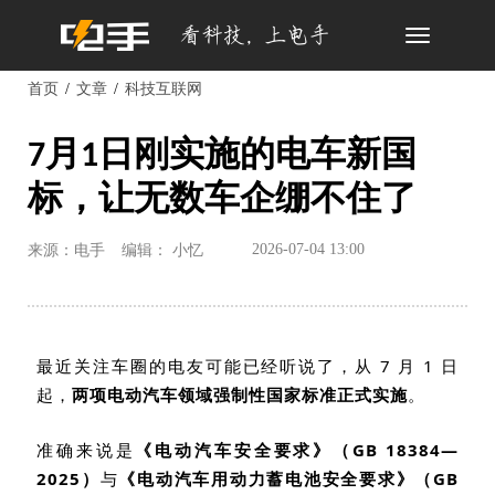
Toggle
navigation
首页
文章
科技互联网
7月1日刚实施的电车新国
标，让无数车企绷不住了
2026-07-04 13:00
来源：电手
编辑： 小忆
最近关注车圈的电友可能已经听说了，从
7
月
1
日
起，
两项电动汽车领域强制性国家标准正式实施
。
准确来说是
《电动汽车安全要求》（
GB 18384
—
2025
）
与
《电动汽车用动力蓄电池安全要求》（
GB