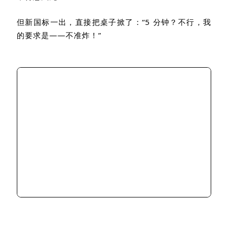
但新国标一出，直接把桌子掀了：
“5
分钟？不行，我
的要求是
——
不准炸！
”