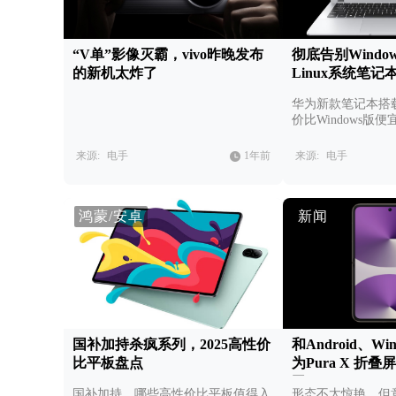
“V单”影像灭霸，vivo昨晚发布
彻底告别Windo
的新机太炸了
Linux系统笔记
华为新款笔记本搭载
价比Windows版便
来源:
电手
1年前
来源:
电手
鸿蒙/安卓
新闻
国补加持杀疯系列，2025高性价
和Android、W
比平板盘点
为Pura X 折
了
国补加持，哪些高性价比平板值得入
形态不太惊艳，但