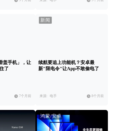
5个月前
来源:
电手
5个月前
新闻
滑盖手机」，让
续航要追上功能机？安卓最
不住了
新"限电令"让App不敢偷电了
7个月前
来源:
电手
8个月前
鸿蒙/安卓