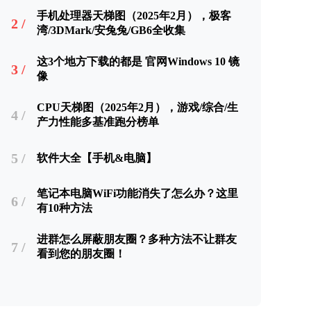
手机处理器天梯图（2025年2月），极客
2 /
湾/3DMark/安兔兔/GB6全收集
这3个地方下载的都是 官网Windows 10 镜
3 /
像
CPU天梯图（2025年2月），游戏/综合/生
4 /
产力性能多基准跑分榜单
5 /
软件大全【手机&电脑】
笔记本电脑WiFi功能消失了怎么办？这里
6 /
有10种方法
进群怎么屏蔽朋友圈？多种方法不让群友
7 /
看到您的朋友圈！