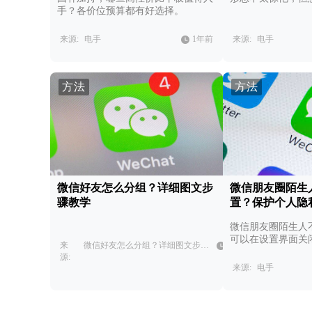
手？各价位预算都有好选择。
来源:
电手
1年前
来源:
电手
方法
方法
微信好友怎么分组？详细图文步
微信朋友圈陌生
骤教学
置？保护个人隐
微信朋友圈陌生人
可以在设置界面关
1
来
微信好友怎么分组？详细图文步骤教学，快速管理微信好友。
限，也可以限制可
年
源:
前
来源:
电手