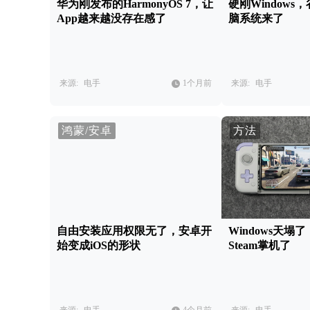
华为刚发布的HarmonyOS 7，让
硬刚Window
App越来越没存在感了
脑系统来了
来源:
电手
1个月前
来源:
电手
鸿蒙/安卓
方法
自由安装应用权限无了，安卓开
Windows天塌
始变成iOS的形状
Steam掌机了