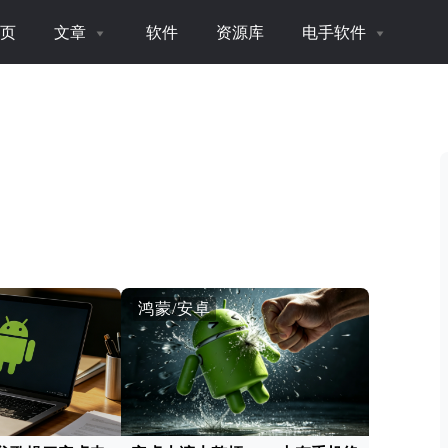
页
文章
软件
资源库
电手软件
鸿蒙/安卓