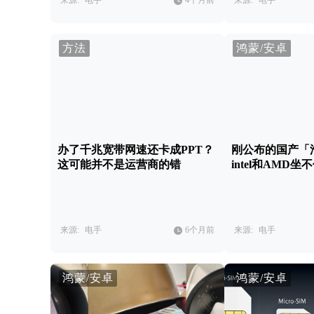
来源:
电手
4个月前
来源:
电手
方法
鸿蒙/安卓
办了千兆宽带网速还卡成PPT？
刚公布的国产「
这可能并不是运营商的错
intel和AMD坐
来源:
电手
6个月前
来源:
电手
鸿蒙/安卓
鸿蒙/安卓