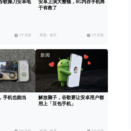
s，谷歌操刀安卓电
安卓上演大整顿，8G内存手机终
于有救了
2个月前
来源:
电手
3个月前
新闻
了，手机也能当
解放脑子，谷歌要让安卓用户都
用上「豆包手机」