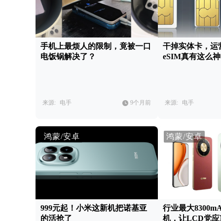
手机上最烦人的限制，竟被一口
干掉实体卡，运
电饭锅解决了？
eSIM真有这么
来源:
电手
9个月前
来源:
电手
鸿蒙/安卓
鸿蒙/安卓
999元起！小米这新机把诺基亚
行业最大8300mA
的活抢了
机，让LCD党