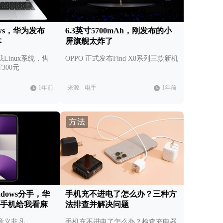
ws，华为发布
6.3英寸5700mAh，刚发布的小
本
屏旗舰太炸了
Linux系统，售
OPPO 正式发布Find X8系列三款新机
宜300元
1年前
来源:
电手
1年前
方法
indows分手，华
手机充不进电了怎么办？三种方
叠屏手机给我看麻
法排查并解决问题
意义非凡
手机充不进电了怎么办？检查充电器