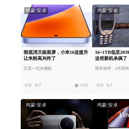
鸿蒙/安卓
鸿蒙/安卓
彻底消灭曲面屏，小米16这提升
16+1TB低至2
让米粉高兴炸了
这些新机杀疯了
又是一代水桶机
国补加持，4月高
来源:
电手
1年前
来源:
电手
鸿蒙/安卓
鸿蒙/安卓