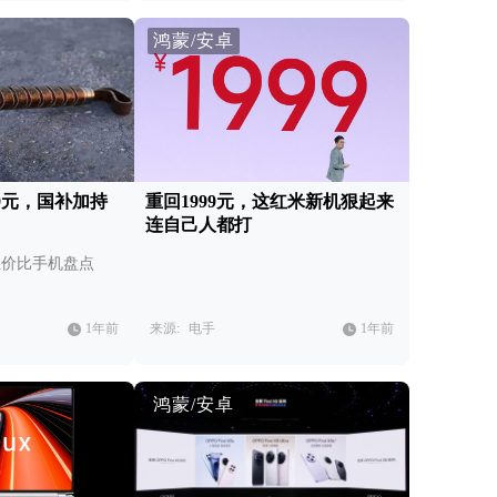
鸿蒙/安卓
039元，国补加持
重回1999元，这红米新机狠起来
连自己人都打
性价比手机盘点
1年前
来源:
电手
1年前
鸿蒙/安卓