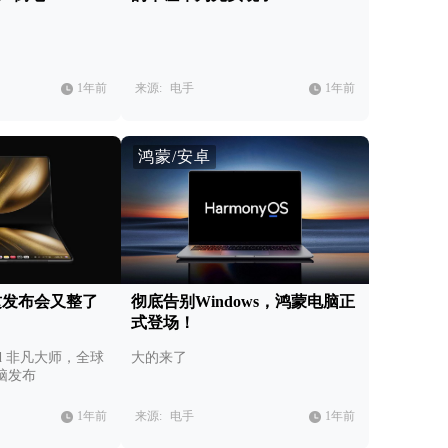
1年前
来源:
电手
1年前
鸿蒙/安卓
为这发布会又整了
彻底告别Windows，鸿蒙电脑正
式登场！
Fold 非凡大师，全球
大的来了
脑发布
1年前
来源:
电手
1年前