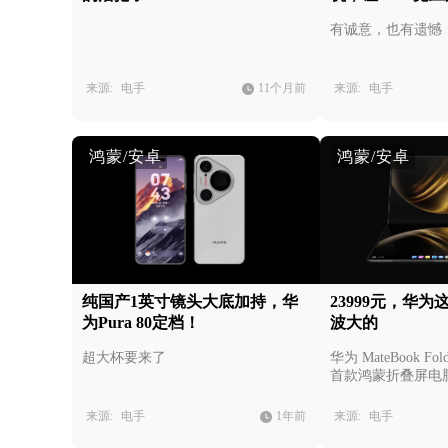
有诚意，也有遗憾
来源:
电手
11个月前
来源:
电手
鸿蒙/安卓
鸿蒙/安卓
纯国产1英寸镜头大底加持，华
23999元，华
为Pura 80定档！
波大的
超大杯要来了
华为 MateBook 
首款鸿蒙折叠屏电
来源:
电手
1年前
来源:
电手