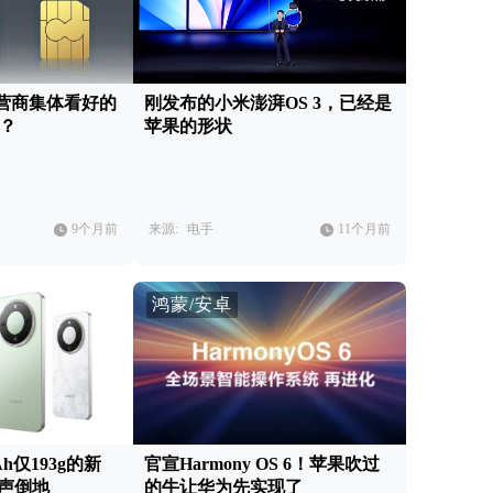
营商集体看好的
刚发布的小米澎湃OS 3，已经是
神？
苹果的形状
9个月前
来源:
电手
11个月前
鸿蒙/安卓
h仅193g的新
官宣Harmony OS 6！苹果吹过
应声倒地
的牛让华为先实现了