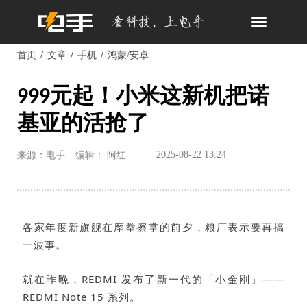
Toggle
navigation
首页
文章
手机
鸿蒙/安卓
999元起！小米这新机把诺
基亚的活抢了
2025-08-22 13:24
来源：电手
编辑： 阿红
各家年度新旗舰在摩拳擦掌的前夕，粮厂表示要再搞
一波事。
就在昨晚，REDMI 发布了新一代的「小金刚」——
REDMI Note 15 系列。