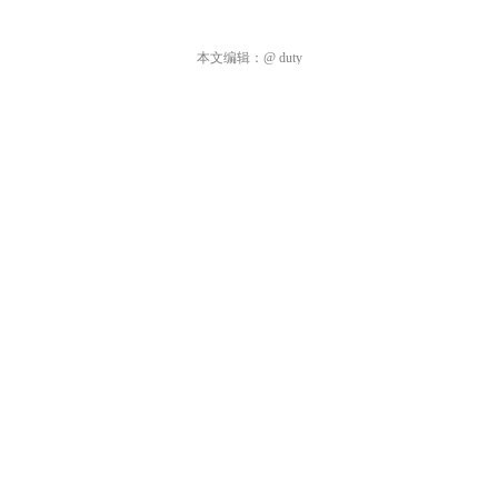
本文编辑：
@ duty
©本文著作权归电手所有，未经电手许可，不得转载使用。
关于电手
商务合作
加入我们
违规内容、网络侵权和其他不良信息举报电话：028-61533037
或添加微信
©2009-2026 版权所有.
蜀ICP备16032123号
本网站如有链接来源第
三方网站，如有侵权，请联系我们删除。软件资源仅供学习交流之