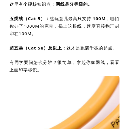
这里有个硬核知识点：
网线是分等级的。
五类线（
Cat 5
）：
这玩意儿最高只支持
100M
，哪怕
你办了
1000M
的宽带，插上这根线，速度直接物理封
印在
100M
。
超五类（
Cat 5e
）及以上：
这才是跑满千兆的起点。
有同学要问怎么分辨？很简单，拿起你家网线，看看
上面印字标识。