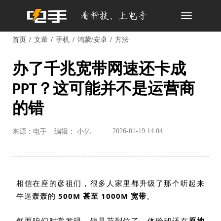
Toggle
navigation
首页
文章
手机
鸿蒙/安卓
方法
办了千兆宽带网速还卡成
PPT？这可能并不是运营商
的错
2026-01-19 14:04
来源：电手
编辑： 小忆
相信在座的彦祖们，很多人家里都升级了那个听起来
牛逼轰轰的
500M
甚至
1000M
宽带
。
然而咱们时常发现，钱是花到位了，体验却还在
原地