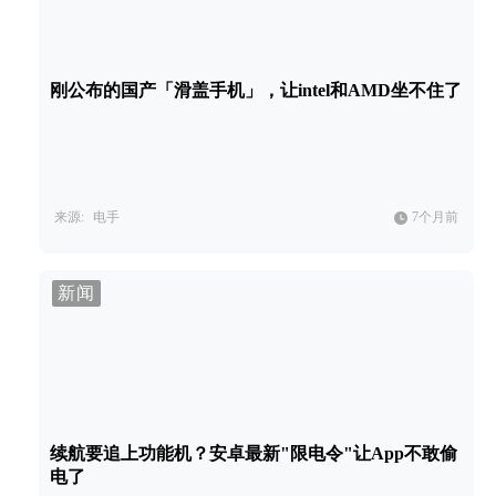
刚公布的国产「滑盖手机」，让intel和AMD坐不住了
来源:
电手
7个月前
新闻
续航要追上功能机？安卓最新"限电令"让App不敢偷
电了