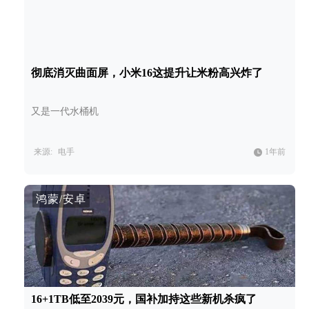
彻底消灭曲面屏，小米16这提升让米粉高兴炸了
又是一代水桶机
来源:
电手
1年前
鸿蒙/安卓
16+1TB低至2039元，国补加持这些新机杀疯了