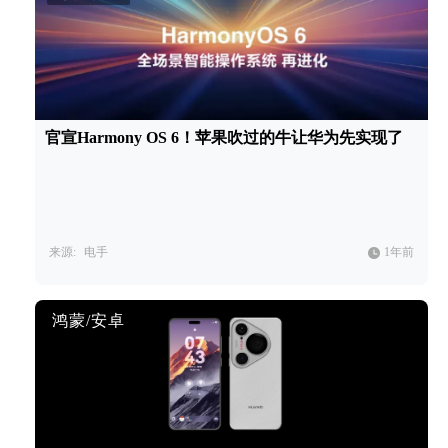
官宣Harmony OS 6！苹果吹过的牛让华为先实现了
来源:
电手
1年前
鸿蒙/安卓