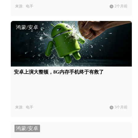
来源:
电手
2个月前
鸿蒙/安卓
安卓上演大整顿，8G内存手机终于有救了
来源:
电手
3个月前
鸿蒙/安卓