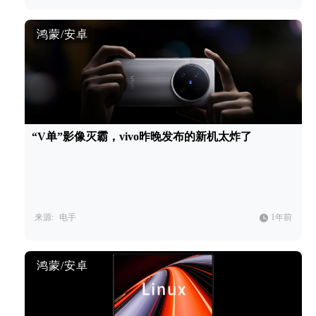
鸿蒙/安卓
“V单”影像灭霸，vivo昨晚发布的新机太炸了
来源:
电手
1年前
鸿蒙/安卓