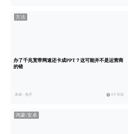
方法
办了千兆宽带网速还卡成PPT？这可能并不是运营商
的错
来源:
电手
6个月前
鸿蒙/安卓