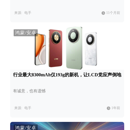
来源:
电手
11个月前
鸿蒙/安卓
行业最大8300mAh仅193g的新机，让LCD党应声倒地
有诚意，也有遗憾
来源:
电手
1年前
鸿蒙/安卓