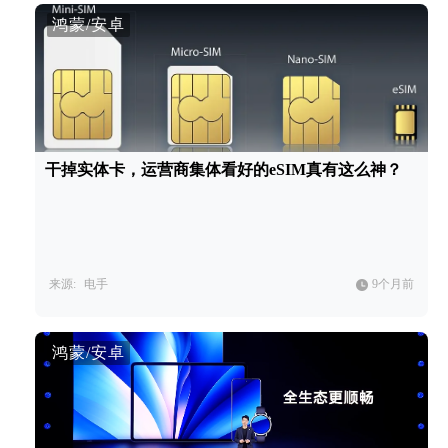
鸿蒙/安卓
干掉实体卡，运营商集体看好的eSIM真有这么神？
来源:
电手
9个月前
鸿蒙/安卓