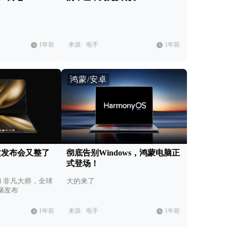
1年前
来源:
电手
1年前
鸿蒙/安卓
为这发布会又整了
彻底告别Windows，鸿蒙电脑正
式登场！
Fold 非凡大师，全球
大的来了
脑发布
1年前
来源:
电手
1年前