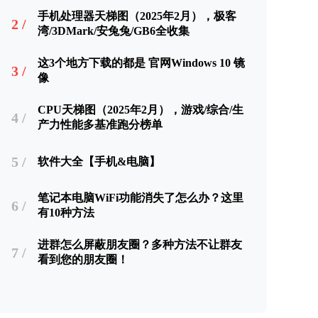
手机处理器天梯图（2025年2月），极客
2 /
湾/3DMark/安兔兔/GB6全收集
这3个地方下载的都是 官网Windows 10 镜
3 /
像
CPU天梯图（2025年2月），游戏/综合/生
4 /
产力性能多基准跑分榜单
5 /
软件大全【手机&电脑】
笔记本电脑WiFi功能消失了怎么办？这里
6 /
有10种方法
进群怎么屏蔽朋友圈？多种方法不让群友
7 /
看到您的朋友圈！