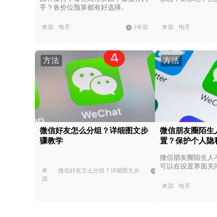
手？各价位预算都有好选择。
来源:
电手
1年前
来源:
电手
方法
方法
微信好友怎么分组？详细图文步
微信朋友圈陌生
骤教学
置？保护个人隐
微信朋友圈陌生人
可以在设置界面关
1
来
微信好友怎么分组？详细图文步骤教学，快速管理微信好友。
限，也可以限制可
年
源:
前
来源:
电手