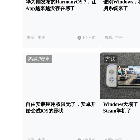
华为刚发布的HarmonyOS 7，让
硬刚Window
App越来越没存在感了
脑系统来了
来源:
电手
1个月前
来源:
电手
鸿蒙/安卓
方法
自由安装应用权限无了，安卓开
Windows天塌
始变成iOS的形状
Steam掌机了