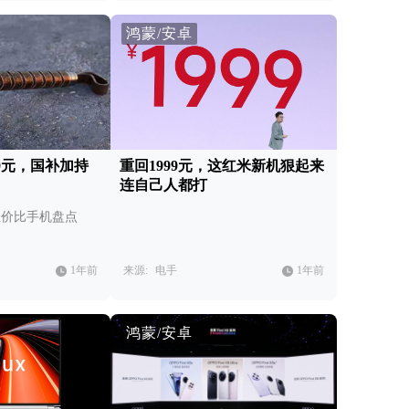
鸿蒙/安卓
039元，国补加持
重回1999元，这红米新机狠起来
连自己人都打
性价比手机盘点
1年前
来源:
电手
1年前
鸿蒙/安卓