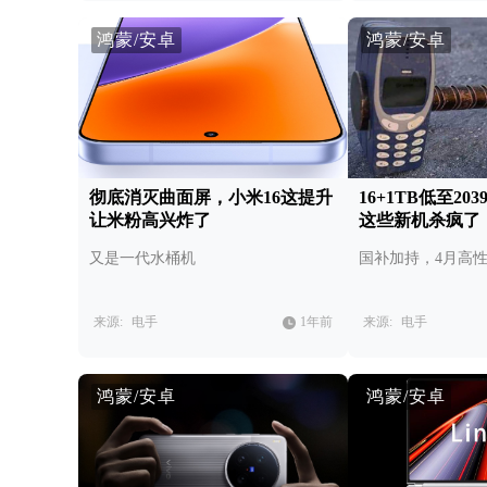
鸿蒙/安卓
鸿蒙/安卓
彻底消灭曲面屏，小米16这提升
16+1TB低至2
让米粉高兴炸了
这些新机杀疯了
又是一代水桶机
国补加持，4月高
来源:
电手
1年前
来源:
电手
鸿蒙/安卓
鸿蒙/安卓