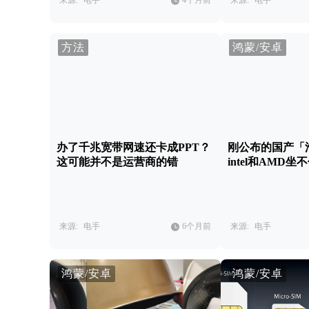
来源:
电手
4个月前
来源:
电手
方法
鸿蒙/安卓
办了千兆宽带网速还卡成PPT？
刚公布的国产「
这可能并不是运营商的错
intel和AMD坐
来源:
电手
6个月前
来源:
电手
鸿蒙/安卓
鸿蒙/安卓