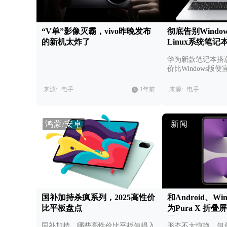
“V单”影像灭霸，vivo昨晚发布
彻底告别Windo
的新机太炸了
Linux系统笔记
华为新款笔记本搭载
价比Windows版便
来源:
电手
1年前
来源:
电手
鸿蒙/安卓
新闻
国补加持杀疯系列，2025高性价
和Android、W
比平板盘点
为Pura X 折
了
国补加持，哪些高性价比平板值得入
形态不太惊艳，但