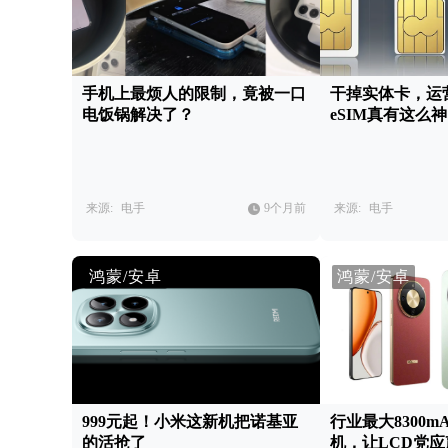
手机上最烦人的限制，竟被一口
干掉实体卡，运
电饭锅解决了？
eSIM真有这么
来源:
电手
9个月前
来源:
电手
鸿蒙/安卓
鸿蒙/安卓
999元起！小米这新机把诺基亚
行业最大8300mA
的活抢了
机，让LCD党