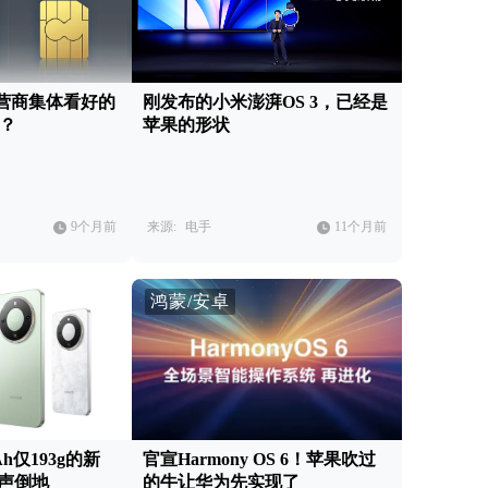
营商集体看好的
刚发布的小米澎湃OS 3，已经是
神？
苹果的形状
9个月前
来源:
电手
11个月前
鸿蒙/安卓
h仅193g的新
官宣Harmony OS 6！苹果吹过
应声倒地
的牛让华为先实现了