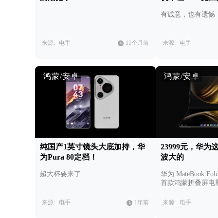
有诚意，也有遗憾
来源:
电手
11个月前
来源:
电手
鸿蒙/安卓
鸿蒙/安卓
纯国产1英寸镜头大底加持，华
23999元，华
为Pura 80定档！
波大的
超大杯要来了
华为 MateBook 
首款鸿蒙折叠屏电
来源:
电手
1年前
来源:
电手