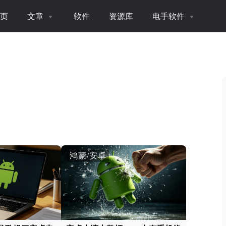
页
文章
软件
资源库
电手软件
鸿蒙/安卓