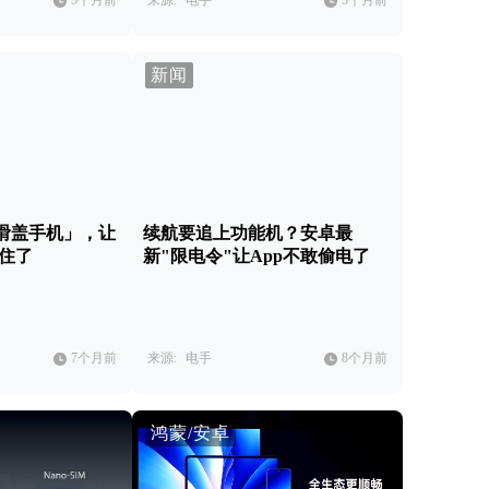
5个月前
来源:
电手
5个月前
新闻
滑盖手机」，让
续航要追上功能机？安卓最
不住了
新"限电令"让App不敢偷电了
7个月前
来源:
电手
8个月前
鸿蒙/安卓