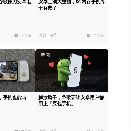
s，谷歌操刀安卓电
安卓上演大整顿，8G内存手机终
于有救了
2个月前
来源:
电手
3个月前
新闻
了，手机也能当
解放脑子，谷歌要让安卓用户都
用上「豆包手机」