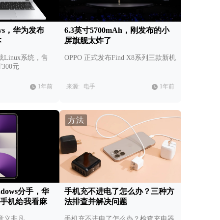
ws，华为发布
6.3英寸5700mAh，刚发布的小
本
屏旗舰太炸了
Linux系统，售
OPPO 正式发布Find X8系列三款新机
宜300元
1年前
来源:
电手
1年前
方法
indows分手，华
手机充不进电了怎么办？三种方
叠屏手机给我看麻
法排查并解决问题
意义非凡
手机充不进电了怎么办？检查充电器