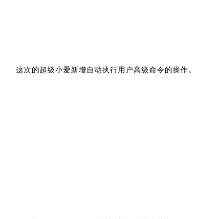
这次的超级小爱新增自动执行用户高级命令的操作。
例如打自动开行程码、查找资料、搜索当地美食等。