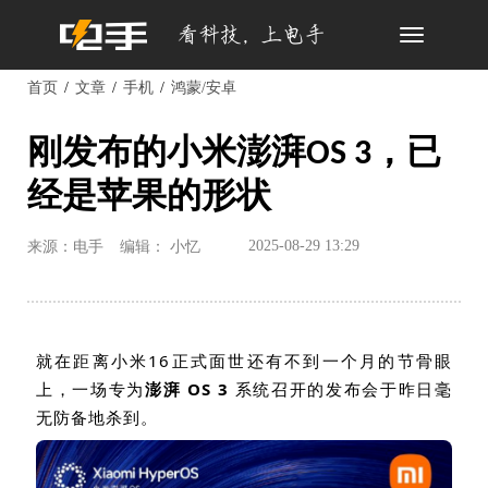
Toggle
navigation
首页
文章
手机
鸿蒙/安卓
刚发布的小米澎湃OS 3，已
经是苹果的形状
2025-08-29 13:29
来源：电手
编辑： 小忆
就在距离小米
16
正式面世还有不到一个月的节骨眼
上，一场专为
澎湃
OS 3
系统召开的发布会于昨日毫
无防备地杀到。