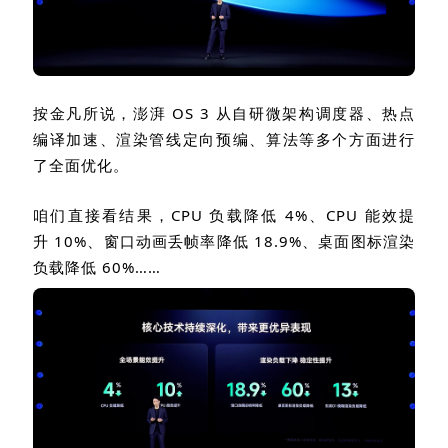
按金凡所说，澎湃
OS 3
从自研微架构调度器、热点
编译加速、渲染管线定向预编、算法等多个方面进行
了全面优化。
咱们直接看结果，
CPU
负载降低
4%
、
CPU
能效提
升
10%
、窗口动画丢帧率降低
18.9%
、桌面图标渲染
负载降低
60%
……