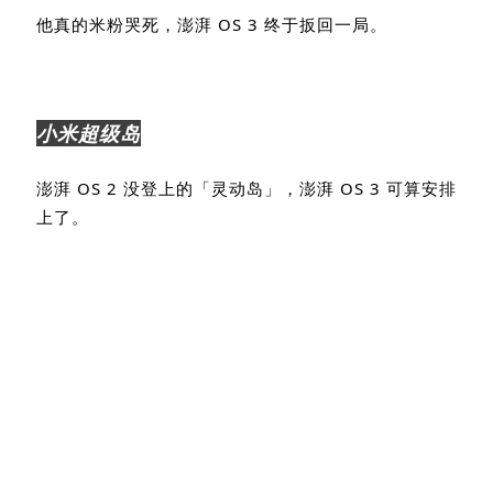
他真的米粉哭死，澎湃
OS 3
终于扳回一局。
小米超级岛
澎湃
OS 2
没登上的「灵动岛」，澎湃
OS 3
可算安排
上了。