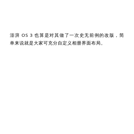
澎湃
OS 3
也算是对其做了一次史无前例的改版，简
单来说就是大家可充分自定义相册界面布局。
甭管是平铺还是按日期分开，按添加时间还是拍摄时