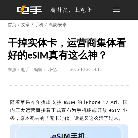
Toggle
navigation
首页
文章
手机
鸿蒙/安卓
干掉实体卡，运营商集体看
好的eSIM真有这么神？
2025-10-20 14:15
来源：电手
编辑： 小忆
随着苹果今年掏出支持
eSIM
的
iPhone 17 Ari
、国
内三大运营商接着正式宣布为手机终端开放
eSIM
业
务，原本死去的「无卡时代」话题又这么活了过来。