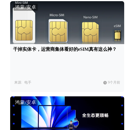
鸿蒙/安卓
干掉实体卡，运营商集体看好的eSIM真有这么神？
来源:
电手
9个月前
鸿蒙/安卓