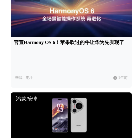
官宣Harmony OS 6！苹果吹过的牛让华为先实现了
来源:
电手
1年前
鸿蒙/安卓