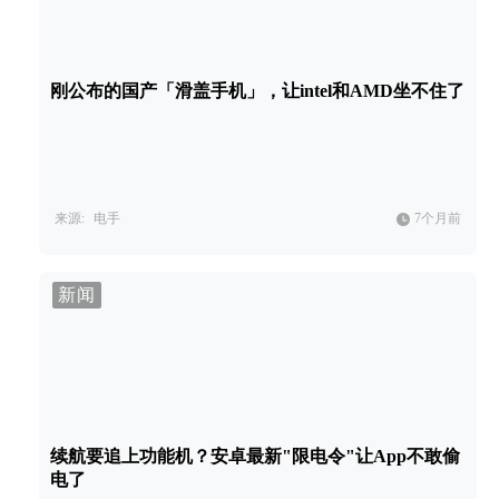
刚公布的国产「滑盖手机」，让intel和AMD坐不住了
来源:
电手
7个月前
新闻
续航要追上功能机？安卓最新"限电令"让App不敢偷
电了