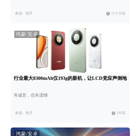
来源:
电手
11个月前
鸿蒙/安卓
行业最大8300mAh仅193g的新机，让LCD党应声倒地
有诚意，也有遗憾
来源:
电手
1年前
鸿蒙/安卓