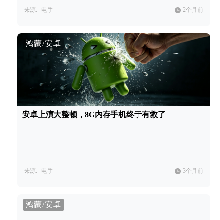
来源:
电手
2个月前
鸿蒙/安卓
安卓上演大整顿，8G内存手机终于有救了
来源:
电手
3个月前
鸿蒙/安卓