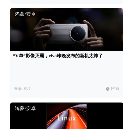
鸿蒙/安卓
“V单”影像灭霸，vivo昨晚发布的新机太炸了
来源:
电手
1年前
鸿蒙/安卓