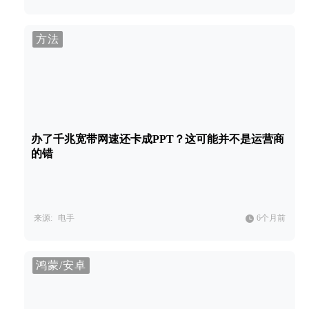
方法
办了千兆宽带网速还卡成PPT？这可能并不是运营商
的错
来源:
电手
6个月前
鸿蒙/安卓