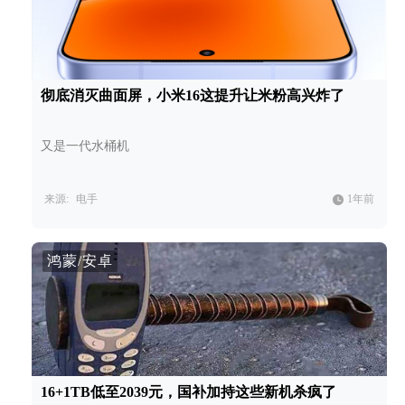
彻底消灭曲面屏，小米16这提升让米粉高兴炸了
又是一代水桶机
来源:
电手
1年前
鸿蒙/安卓
16+1TB低至2039元，国补加持这些新机杀疯了