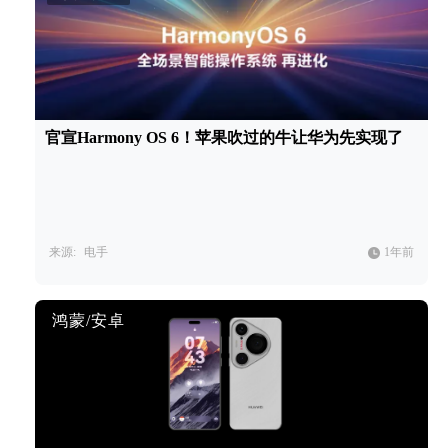
官宣Harmony OS 6！苹果吹过的牛让华为先实现了
来源:
电手
1年前
鸿蒙/安卓