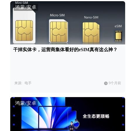
鸿蒙/安卓
干掉实体卡，运营商集体看好的eSIM真有这么神？
来源:
电手
9个月前
鸿蒙/安卓