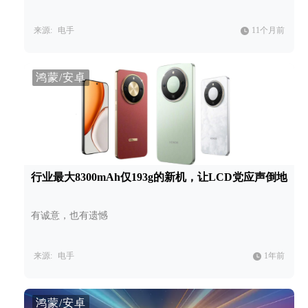
来源:
电手
11个月前
鸿蒙/安卓
行业最大8300mAh仅193g的新机，让LCD党应声倒地
有诚意，也有遗憾
来源:
电手
1年前
鸿蒙/安卓