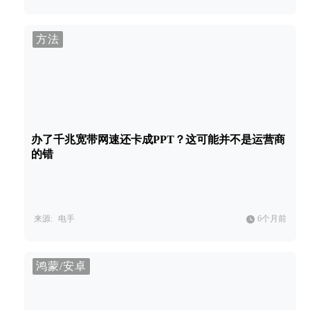
方法
办了千兆宽带网速还卡成PPT？这可能并不是运营商
的错
来源:
电手
6个月前
鸿蒙/安卓