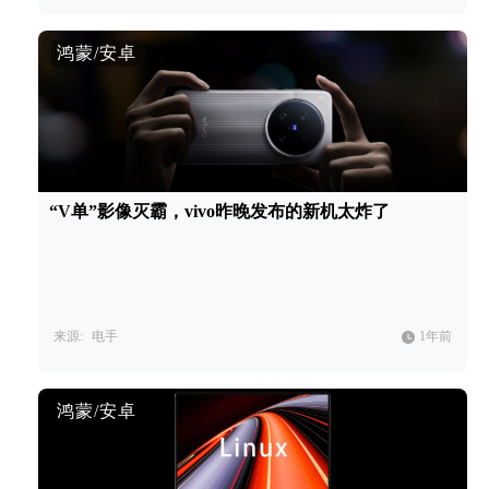
鸿蒙/安卓
“V单”影像灭霸，vivo昨晚发布的新机太炸了
来源:
电手
1年前
鸿蒙/安卓