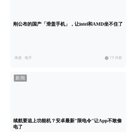
刚公布的国产「滑盖手机」，让intel和AMD坐不住了
来源:
电手
7个月前
新闻
续航要追上功能机？安卓最新"限电令"让App不敢偷
电了