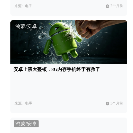
来源:
电手
2个月前
鸿蒙/安卓
安卓上演大整顿，8G内存手机终于有救了
来源:
电手
3个月前
鸿蒙/安卓