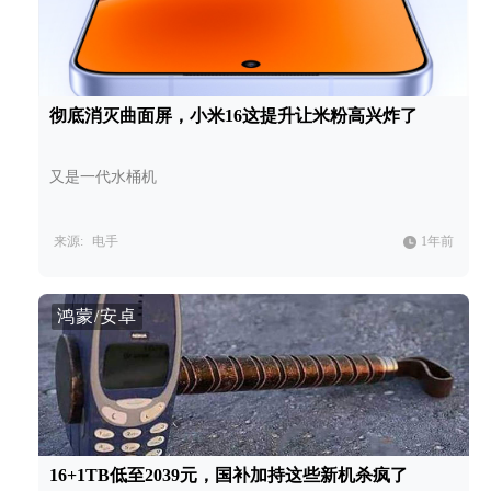
彻底消灭曲面屏，小米16这提升让米粉高兴炸了
又是一代水桶机
来源:
电手
1年前
鸿蒙/安卓
16+1TB低至2039元，国补加持这些新机杀疯了