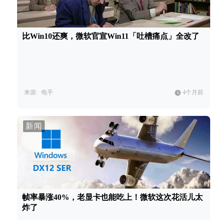
比Win10还爽，微软官宣Win11「吐槽痛点」全改了
来源:
电手
4个月前
新闻
帧率暴涨40%，老显卡也能吃上！微软这次花活儿太
炸了