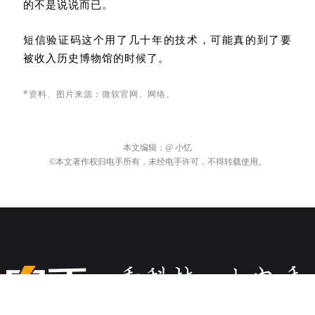
钥的同时（比如手机丢失），也可以选择用“已验证的
备用电子邮箱”来临时接收验证码。
Emmm
……尽管兜兜转转从“等短信验证码”变成了“等
邮件验证码”，但这次至少留了一个备用选项，没强制
得那么离谱！
总的来说，苹果、谷歌、微软这三巨头如今能在通行
密钥的推进上破天荒地达成一致，说明无密码时代真