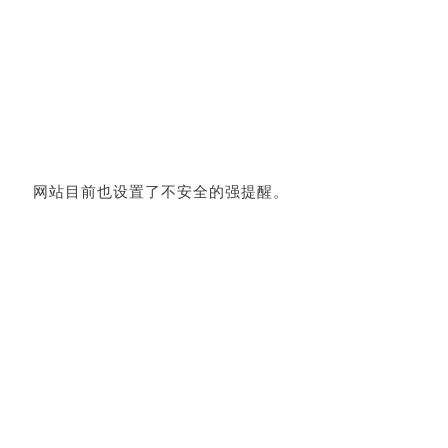
网站目前也设置了不安全的强提醒。
而如果暂停更新 Windows Defender 并且已经在用的