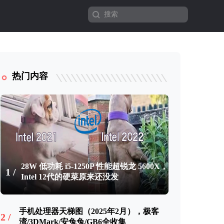
热门内容
28W 低功耗 i5-1250P 性能超锐龙 5600X，
1 /
Intel 12代的硬菜原来还没发
手机处理器天梯图（2025年2月），极客
2 /
湾/3DMark/安兔兔/GB6全收集