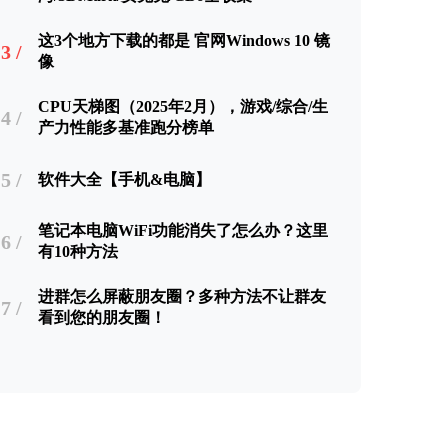
这3个地方下载的都是 官网Windows 10 镜
3 /
像
CPU天梯图（2025年2月），游戏/综合/生
4 /
产力性能多基准跑分榜单
5 /
软件大全【手机&电脑】
笔记本电脑WiFi功能消失了怎么办？这里
6 /
有10种方法
进群怎么屏蔽朋友圈？多种方法不让群友
7 /
看到您的朋友圈！