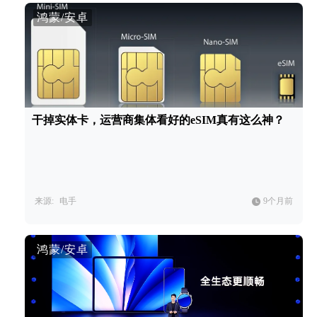
鸿蒙/安卓
干掉实体卡，运营商集体看好的eSIM真有这么神？
来源:
电手
9个月前
鸿蒙/安卓