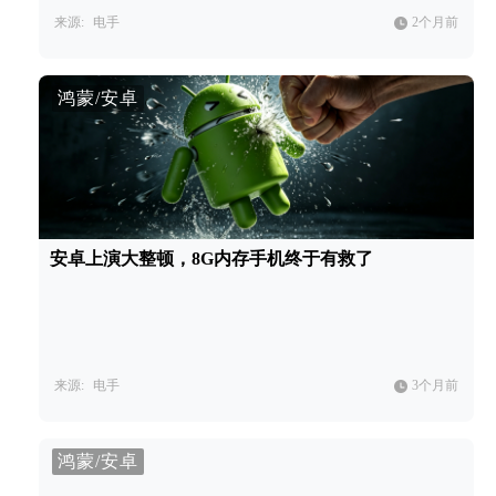
来源:
电手
2个月前
鸿蒙/安卓
安卓上演大整顿，8G内存手机终于有救了
来源:
电手
3个月前
鸿蒙/安卓