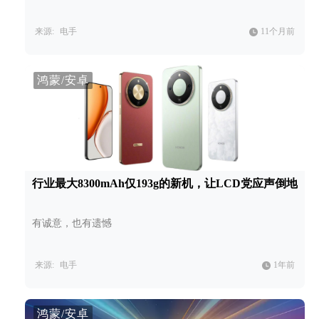
来源:
电手
11个月前
鸿蒙/安卓
行业最大8300mAh仅193g的新机，让LCD党应声倒地
有诚意，也有遗憾
来源:
电手
1年前
鸿蒙/安卓