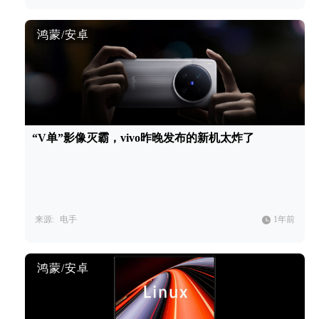
鸿蒙/安卓
“V单”影像灭霸，vivo昨晚发布的新机太炸了
来源:
电手
1年前
鸿蒙/安卓