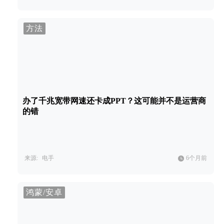
方法
办了千兆宽带网速还卡成PPT？这可能并不是运营商
的错
来源:
电手
6个月前
鸿蒙/安卓