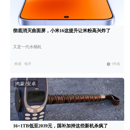
彻底消灭曲面屏，小米16这提升让米粉高兴炸了
又是一代水桶机
来源:
电手
1年前
鸿蒙/安卓
16+1TB低至2039元，国补加持这些新机杀疯了