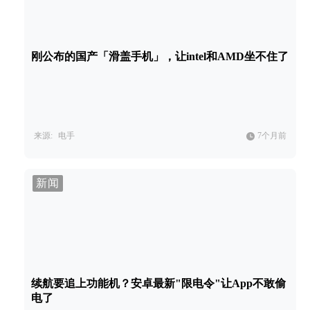
刚公布的国产「滑盖手机」，让intel和AMD坐不住了
来源:
电手
7个月前
新闻
续航要追上功能机？安卓最新"限电令"让App不敢偷
电了