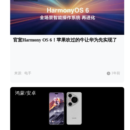
官宣Harmony OS 6！苹果吹过的牛让华为先实现了
来源:
电手
1年前
鸿蒙/安卓