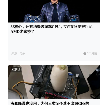
88核心，还有消费级游戏CPU，NVIDIA要把Intel、
AMD老家抄了
来源:
电手
2个月前
CPU
液氦降温也没用，为何人类至今造不出10GHz的