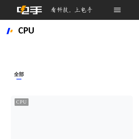
Toggle
navigation
CPU
全部
CPU