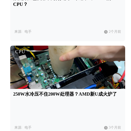
CPU？
来源:
电手
2个月前
CPU
250W水冷压不住200W处理器？AMD新U成火炉了
来源:
电手
3个月前