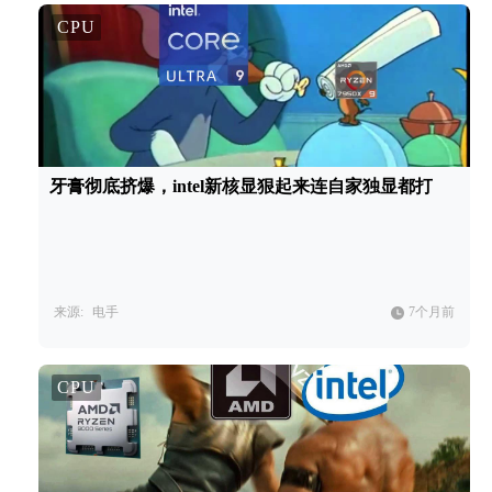
CPU
牙膏彻底挤爆，intel新核显狠起来连自家独显都打
来源:
电手
7个月前
CPU