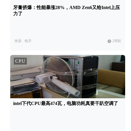
牙膏挤爆：性能暴涨28%，AMD Zen6又给Intel上压
力了
来源:
电手
2周前
CPU
intel下代CPU最高474瓦，电脑功耗真要干趴空调了