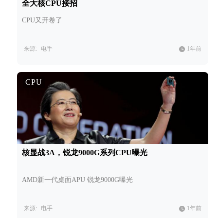
全大核CPU接招
CPU又开卷了
来源:
电手
1年前
CPU
核显战3A，锐龙9000G系列CPU曝光
AMD新一代桌面APU 锐龙9000G曝光
来源:
电手
1年前