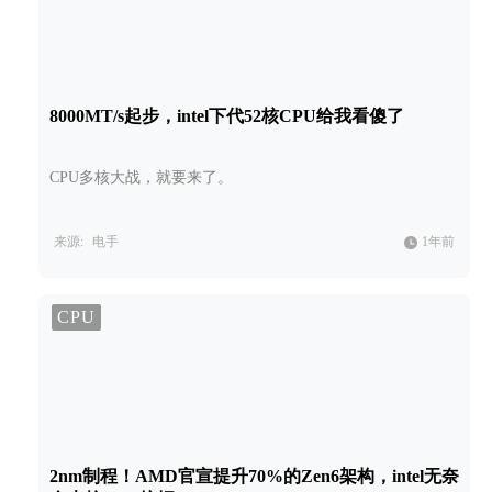
8000MT/s起步，intel下代52核CPU给我看傻了
CPU多核大战，就要来了。
来源:
电手
1年前
CPU
2nm制程！AMD官宣提升70%的Zen6架构，intel无奈