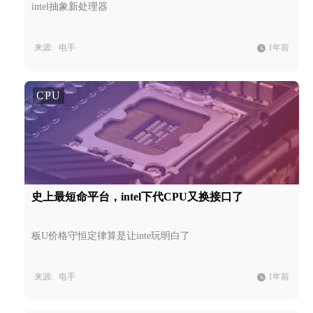
intel抽象新处理器
来源:
电手
1年前
CPU
史上最短命平台，intel下代CPU又换接口了
板U价格守恒定律算是让inte玩明白了
来源:
电手
1年前