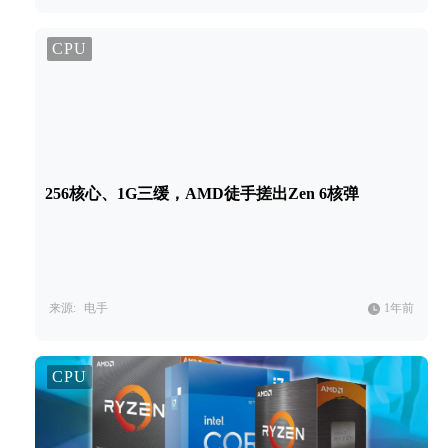
CPU
256核心、1G三缓，AMD徒手搓出Zen 6核弹
来源:
电手
1年前
CPU