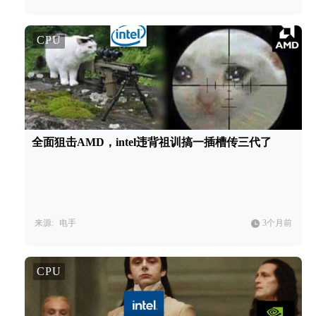
CPU
全面狙击AMD，intel违背祖训搞一插槽传三代了
来源:
电手
3个月前
CPU