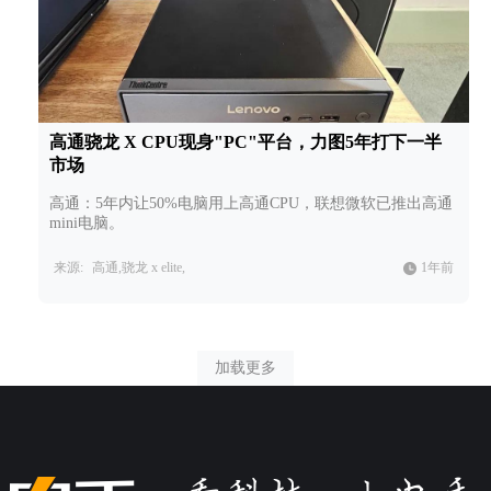
高通骁龙 X CPU现身"PC"平台，力图5年打下一半
市场
高通：5年内让50%电脑用上高通CPU，联想微软已推出高通
mini电脑。
来源:
高通,骁龙 x elite,
1年前
加载更多