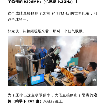
了恐怖的
9206MHz
（也就是
9.2GHz
）！
这个成绩直接掀翻了之前
9117MHz
的世界纪录，问
鼎全球第一。
好家伙，从超频现场来看，那叫一个仙气飘飘。
为了压榨出这点极限频率，大佬直接祭出了昂贵的
液
氦（约零下
269
度）
来强行镇压。