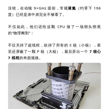
没错，在动辄
9+GHz
面前，常规
液氮
（约零下
196
度）已经是弟中弟完全不够看了。
不仅如此，他们还给这颗
CPU
做了一场彻头彻尾
的
“
物理阉割
”
：
不仅关掉了超线程，砍掉了所有的
E
核（小核），甚
至还屏蔽了一颗
P
核（大核），最后弄出一个
7
核心
7
线程
的奇葩规格。