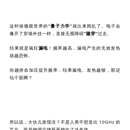
这时候微观世界的
“量子力学”
就出来捣乱了。电子会
像开了穿墙外挂一样，直接无视障碍
“隧穿”
过去。
结果就是疯狂
漏电
！频率越高，漏电产生的无效发热
就越恐怖。
你越拼命加压提升频率，结果漏电、发热越狠，那还
玩个屁啊？
所以说，大伙儿发现没？不是人类不想造出
10GHz
的