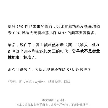
提升
IPC
性能带来的收益，远比冒着功耗发热暴增烧
毁
CPU
风险去无脑堆那几百
MHz
的频率要高得多。
最后，说白了，高主频虽然看着很爽、很唬人，但在
如今这个架构和能效比为王的时代，
它早就不是衡量
性能唯一标准了
。
那么问题来了，大伙儿现在还在给
CPU
超频吗？
*资料、图片来源：
wytiwx
、哔哩哔哩、网络。
本文编辑：
@ 小忆
©本文著作权归电手所有，未经电手许可，不得转载使用。