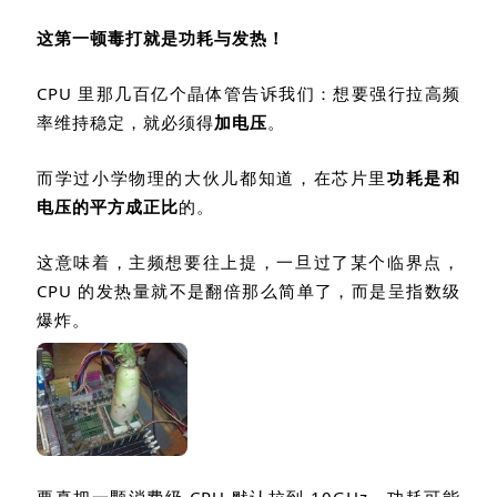
这第一顿毒打就是功耗与发热！
CPU
里那几百亿个晶体管告诉我们：想要强行拉高频
率维持稳定，就必须得
加电压
。
而学过小学物理的大伙儿都知道，在芯片里
功耗是和
电压的平方成正比
的。
这意味着，主频想要往上提，一旦过了某个临界点，
CPU
的发热量就不是翻倍那么简单了，而是呈指数级
爆炸。
要真把一颗消费级
CPU
默认拉到
10GHz
，功耗可能