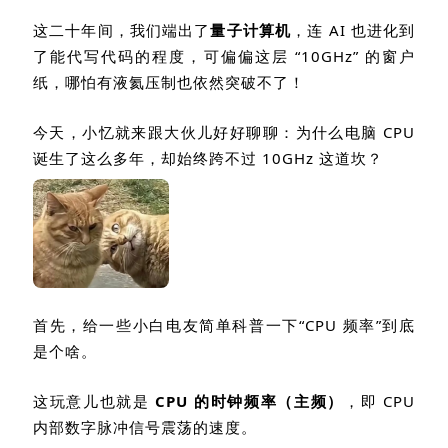
这二十年间，我们端出了
量子计算机
，连
AI
也进化到
了能代写代码的程度，可偏偏这层
“10GHz”
的窗户
纸，哪怕有液氦压制也依然突破不了！
今天，小忆就来跟大伙儿好好聊聊：为什么电脑
CPU
诞生了这么多年，却始终跨不过
10GHz
这道坎？
首先，给一些小白电友简单科普一下“
CPU
频率
”
到底
是个啥。
这玩意儿也就是
CPU
的时钟频率（主频）
，即
CPU
内部
数字脉冲信号震荡的速度
。