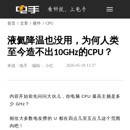
Toggle
navigation
首页
文章
硬件
CPU
液氦降温也没用，为何人类
至今造不出10GHz的CPU？
2026-05-18 13:37
来源：电手
编辑： 小忆
内容开始前先问问大伙儿，你电脑
CPU
最高主频是多
少
GHz
？
相信大多数电友攒的
U
都在四点几至五点几这个范围
内吧！