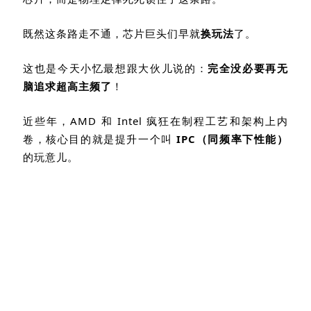
芯片，而是物理定律死死锁住了这条路。
既然这条路走不通，芯片巨头们早就
换玩法
了。
这也是今天小忆最想跟大伙儿说的：
完全没必要再无
脑追求超高主频了
！
近些年，
AMD
和
Intel
疯狂在制程工艺和架构上内
卷，核心目的就是提升一个叫
IPC
（同频率下性能）
的玩意儿。