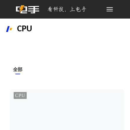
Toggle
navigation
CPU
全部
CPU