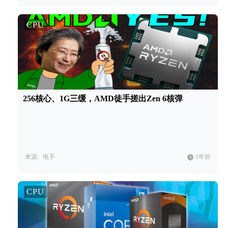
CPU
256核心、1G三缓，AMD徒手搓出Zen 6核弹
来源:
电手
1年前
CPU