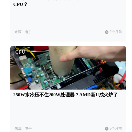
CPU？
来源:
电手
2个月前
CPU
250W水冷压不住200W处理器？AMD新U成火炉了
来源:
电手
3个月前