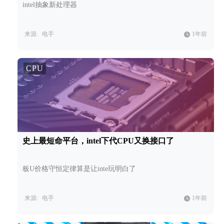
intel抽象新处理器
来源:
电手
1年前
CPU
史上最短命平台，intel下代CPU又换接口了
板U价格守恒定律算是让inte玩明白了
来源:
电手
1年前