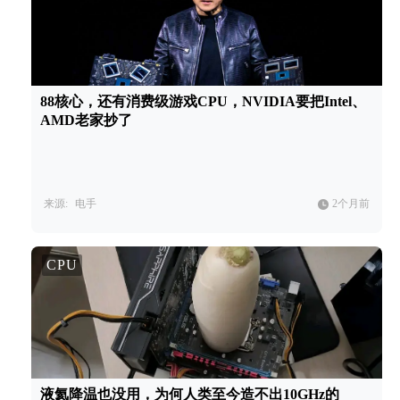
88核心，还有消费级游戏CPU，NVIDIA要把Intel、
AMD老家抄了
来源:
电手
2个月前
CPU
液氦降温也没用，为何人类至今造不出10GHz的