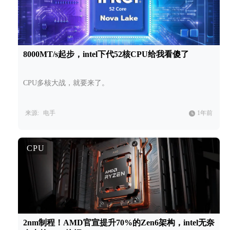
8000MT/s起步，intel下代52核CPU给我看傻了
CPU多核大战，就要来了。
来源:
电手
1年前
CPU
2nm制程！AMD官宣提升70%的Zen6架构，intel无奈