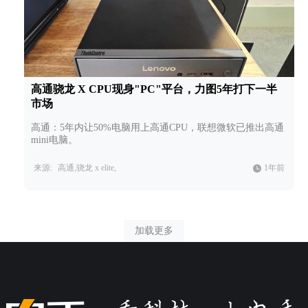
高通骁龙 X CPU现身"PC"平台，力图5年打下一半
市场
高通：5年内让50%电脑用上高通CPU，联想微软已推出高通
mini电脑。
来源:
高通,骁龙 x elite,
1年前
加载更多