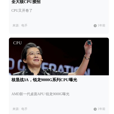
全大核CPU接招
CPU又开卷了
来源:
电手
1年前
CPU
核显战3A，锐龙9000G系列CPU曝光
AMD新一代桌面APU 锐龙9000G曝光
来源:
电手
1年前