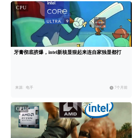
CPU
牙膏彻底挤爆，intel新核显狠起来连自家独显都打
来源:
电手
7个月前
CPU