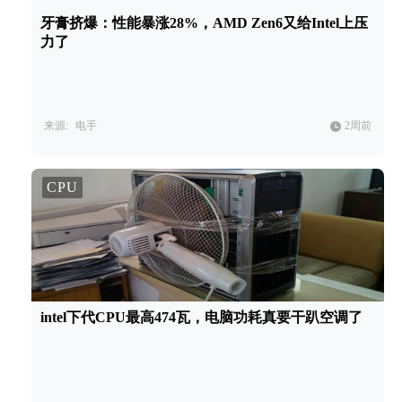
牙膏挤爆：性能暴涨28%，AMD Zen6又给Intel上压
力了
来源:
电手
2周前
CPU
intel下代CPU最高474瓦，电脑功耗真要干趴空调了