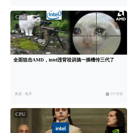
CPU
全面狙击AMD，intel违背祖训搞一插槽传三代了
来源:
电手
3个月前
CPU