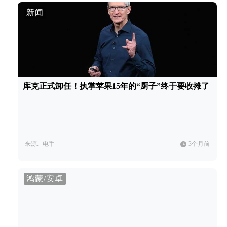
新闻
库克正式卸任！执掌苹果15年的“厨子”终于要收摊了
来源:
电手
3个月前
鸿蒙/安卓