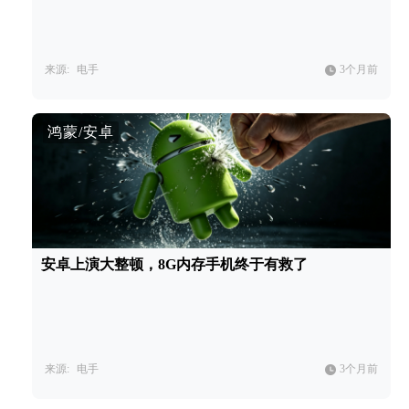
来源:
电手
3个月前
鸿蒙/安卓
安卓上演大整顿，8G内存手机终于有救了
来源:
电手
3个月前