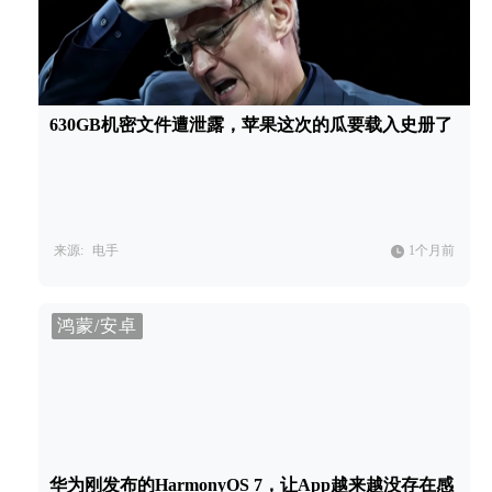
630GB机密文件遭泄露，苹果这次的瓜要载入史册了
来源:
电手
1个月前
鸿蒙/安卓
华为刚发布的HarmonyOS 7，让App越来越没存在感