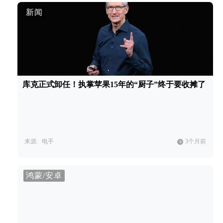
新闻
库克正式卸任！执掌苹果15年的“厨子”终于要收摊了
来源:
电手
3个月前
鸿蒙/安卓