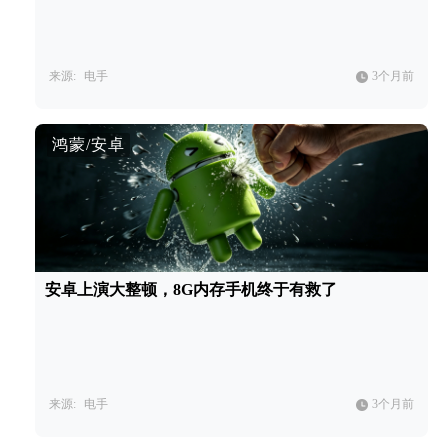
来源:
电手
3个月前
鸿蒙/安卓
安卓上演大整顿，8G内存手机终于有救了
来源:
电手
3个月前