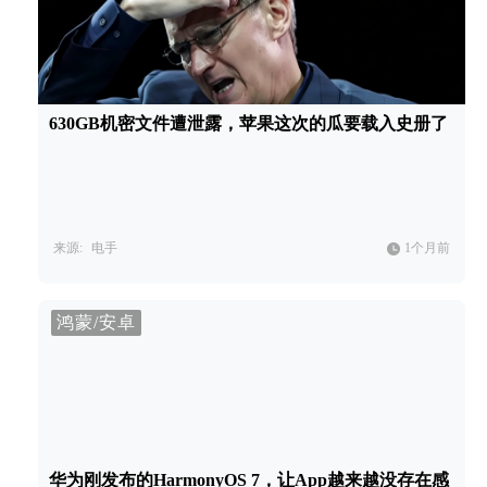
630GB机密文件遭泄露，苹果这次的瓜要载入史册了
来源:
电手
1个月前
鸿蒙/安卓
华为刚发布的HarmonyOS 7，让App越来越没存在感