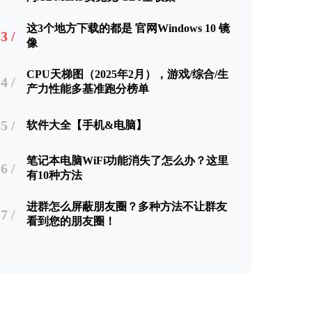
这3个地方下载的都是 官网Windows 10 镜
3 /
像
CPU天梯图（2025年2月），游戏/综合/生
4 /
产力性能多基准跑分榜单
5 /
软件大全【手机&电脑】
笔记本电脑WiFi功能消失了怎么办？这里
6 /
有10种方法
进群怎么屏蔽朋友圈？多种方法不让群友
7 /
看到您的朋友圈！