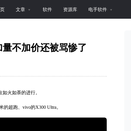
页
文章
软件
资源库
电手软件
，加量不加价还被骂惨了
在如火如荼的进行。
vivo的X300 Ultra。