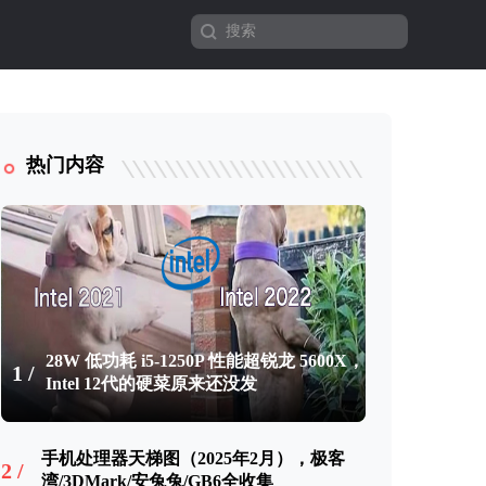
热门内容
28W 低功耗 i5-1250P 性能超锐龙 5600X，
1 /
Intel 12代的硬菜原来还没发
手机处理器天梯图（2025年2月），极客
2 /
湾/3DMark/安兔兔/GB6全收集