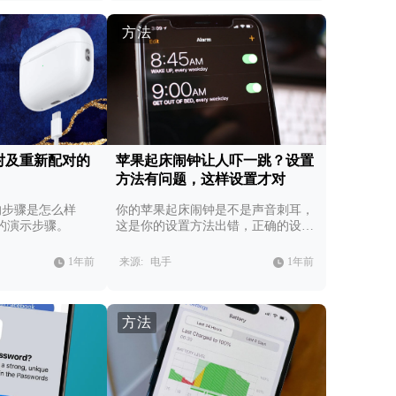
方法
消配对及重新配对的
苹果起床闹钟让人吓一跳？设置
方法有问题，这样设置才对
配对的步骤是怎么样
你的苹果起床闹钟是不是声音刺耳，
的演示步骤。
这是你的设置方法出错，正确的设置
方法如下。
1年前
来源:
电手
1年前
方法