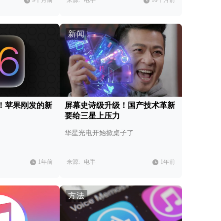
9个月前
来源:
电手
10个月前
新闻
变！苹果刚发的新
屏幕史诗级升级！国产技术革新
要给三星上压力
华星光电开始掀桌子了
1年前
来源:
电手
1年前
方法