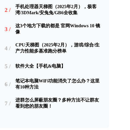
手机处理器天梯图（2025年2月），极客
2 /
湾/3DMark/安兔兔/GB6全收集
这3个地方下载的都是 官网Windows 10 镜
3 /
像
CPU天梯图（2025年2月），游戏/综合/生
4 /
产力性能多基准跑分榜单
5 /
软件大全【手机&电脑】
笔记本电脑WiFi功能消失了怎么办？这里
6 /
有10种方法
进群怎么屏蔽朋友圈？多种方法不让群友
7 /
看到您的朋友圈！