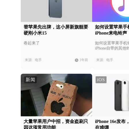
替苹果先出牌，这小屏新旗舰要
如何设置苹果手
硬刚小米15
iPhone来电铃声
卷起来了
如何设置苹果手机
iPhone自带的其
第三方软件另设铃
来源:
电手
1年前
来源:
电手
新闻
iOS
大量苹果用户中招，资金盗刷只
iPhone 16e
因这项常用功能
在难绷