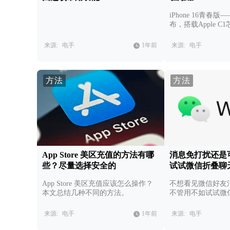
iPhone 16青春版——
布，搭载Apple 
强，但除此之外亮
来源:
电手
1年前
来源:
电手
方法
方法
App Store 美区充值的方法有哪
消息免打扰还是
些？尽量选择安全的
试试微信折叠聊
App Store 美区充值应该怎么操作？
不想看见微信好友
本文总结几种不同的方法。
不管用不如试试微
来源:
电手
1年前
来源:
电手