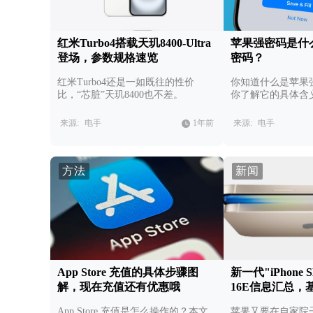
红米Turbo4搭载天玑8400-Ultra
苹果强密码是什
登场，参数规格速览
密码？
红米Turbo4还是一如既往的性价
你知道什么是苹果
比，“芯脏”天玑8400也不差。
你了解它的具体含
来源:
电手
1年前
来源:
电手
方法
新闻
App Store 充值的具体步骤图
新一代"iPhone S
解，现在充值还有优惠哦
16E信息汇总，
App Store 充值是怎么操作的？本文
苹果又要在自家院