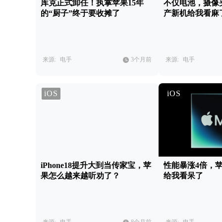
库克正式卸任！执掌苹果15年
不仅电池，摄像
的“厨子”终于要收摊了
产新机给我看麻
来源:
电手
3个月前
来源:
电手
iOS
iOS
iPhone18提升大到当传家宝，苹
性能暴涨4倍，
果怎么越来越听劝了？
给我看呆了