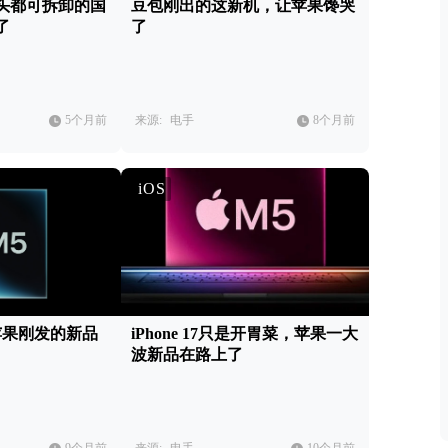
头都可拆卸的国
豆包刚出的这新机，让苹果馋哭
了
了
5个月前
来源:
电手
8个月前
iOS
苹果刚发的新品
iPhone 17只是开胃菜，苹果一大
波新品在路上了