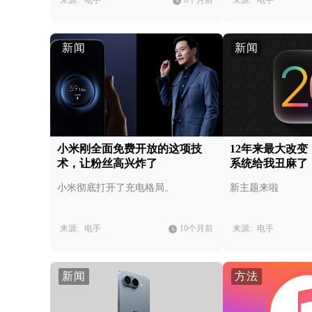
来源:
电手
8个月前
来源:
电手
新闻
新闻
小米刚全面免费开放的这项技
12年来最大改
术，让粉丝高兴炸了
系统给我丑麻了
小米彻底打开了充电格局。
新主题来啦
来源:
电手
10个月前
来源:
电手
新闻
方法