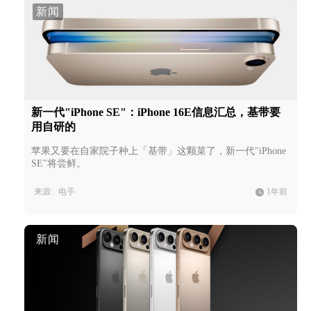
新闻
新一代"iPhone SE"：iPhone 16E信息汇总，基带要
用自研的
苹果又要在自家院子种上「基带」这颗菜了，新一代"iPhone
SE"将尝鲜。
来源:
电手
1年前
新闻