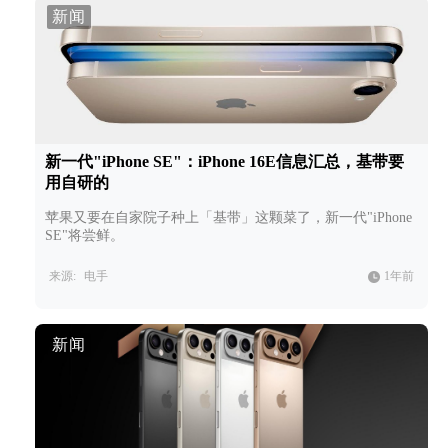
新闻
新一代"iPhone SE"：iPhone 16E信息汇总，基带要
用自研的
苹果又要在自家院子种上「基带」这颗菜了，新一代"iPhone
SE"将尝鲜。
来源:
电手
1年前
新闻