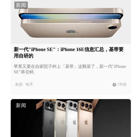
新闻
新一代"iPhone SE"：iPhone 16E信息汇总，基带要
用自研的
苹果又要在自家院子种上「基带」这颗菜了，新一代"iPhone
SE"将尝鲜。
来源:
电手
1年前
新闻