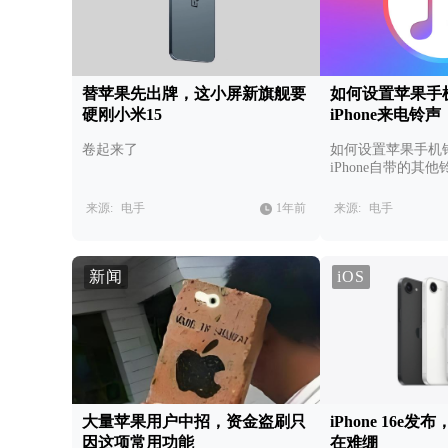
替苹果先出牌，这小屏新旗舰要
如何设置苹果手
硬刚小米15
iPhone来电铃声
卷起来了
如何设置苹果手机
iPhone自带的其
第三方软件另设铃
来源:
电手
1年前
来源:
电手
新闻
iOS
大量苹果用户中招，资金盗刷只
iPhone 16e
因这项常用功能
在难绷