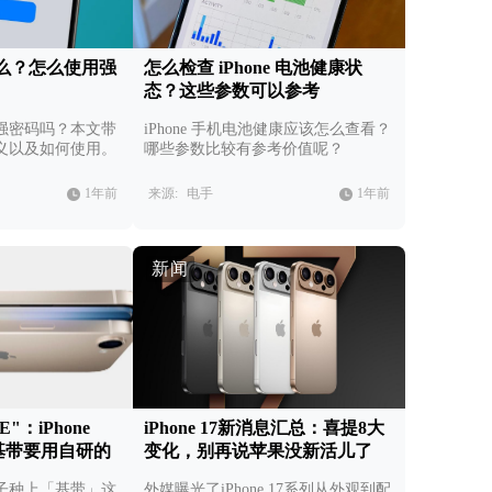
么？怎么使用强
怎么检查 iPhone 电池健康状
态？这些参数可以参考
强密码吗？本文带
iPhone 手机电池健康应该怎么查看？
义以及如何使用。
哪些参数比较有参考价值呢？
1年前
来源:
电手
1年前
新闻
E"：iPhone
iPhone 17新消息汇总：喜提8大
基带要用自研的
变化，别再说苹果没新活儿了
子种上「基带」这
外媒曝光了iPhone 17系列从外观到配