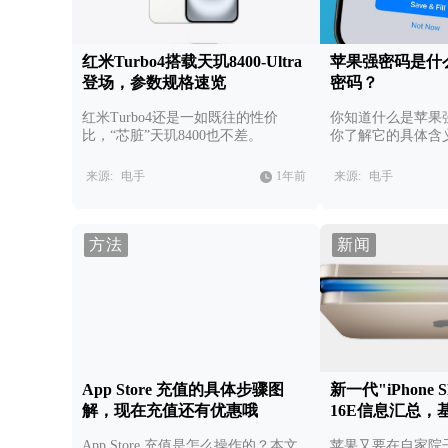
红米Turbo4搭载天玑8400-Ultra
苹果强密码是什
登场，参数规格速览
密码？
红米Turbo4还是一如既往的性价
你知道什么是苹果
比，“芯脏”天玑8400也不差。
你了解它的具体含
来源:
电手
1年前
来源:
电手
方法
新闻
App Store 充值的具体步骤图
新一代"iPhone S
解，现在充值还有优惠哦
16E信息汇总，
App Store 充值是怎么操作的？本文
苹果又要在自家院