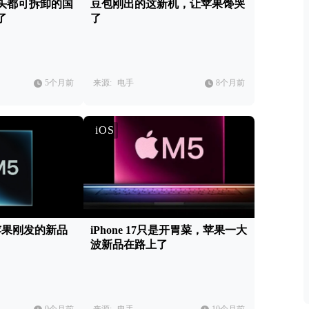
头都可拆卸的国
豆包刚出的这新机，让苹果馋哭
了
了
5个月前
来源:
电手
8个月前
iOS
苹果刚发的新品
iPhone 17只是开胃菜，苹果一大
波新品在路上了