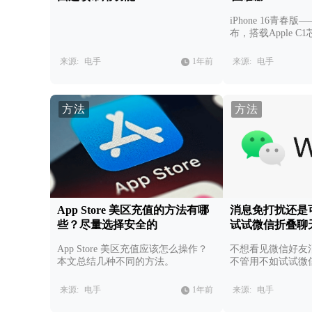
iPhone 16青春版——
布，搭载Apple 
强，但除此之外亮
来源:
电手
1年前
来源:
电手
方法
方法
App Store 美区充值的方法有哪
消息免打扰还是
些？尽量选择安全的
试试微信折叠聊
App Store 美区充值应该怎么操作？
不想看见微信好友
本文总结几种不同的方法。
不管用不如试试微
来源:
电手
1年前
来源:
电手