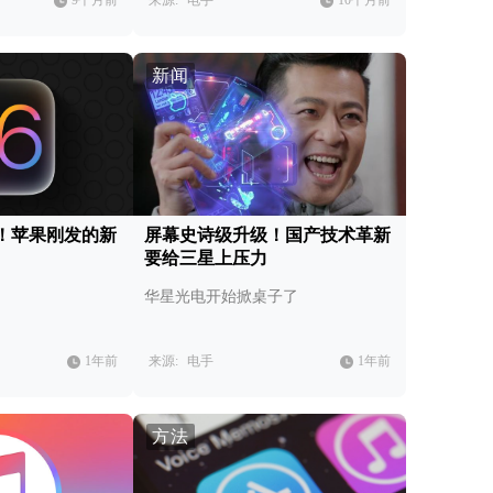
9个月前
来源:
电手
10个月前
新闻
变！苹果刚发的新
屏幕史诗级升级！国产技术革新
要给三星上压力
华星光电开始掀桌子了
1年前
来源:
电手
1年前
方法