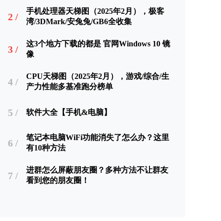
手机处理器天梯图（2025年2月），极客
2 /
湾/3DMark/安兔兔/GB6全收集
这3个地方下载的都是 官网Windows 10 镜
3 /
像
CPU天梯图（2025年2月），游戏/综合/生
4 /
产力性能多基准跑分榜单
5 /
软件大全【手机&电脑】
笔记本电脑WiFi功能消失了怎么办？这里
6 /
有10种方法
进群怎么屏蔽朋友圈？多种方法不让群友
7 /
看到您的朋友圈！