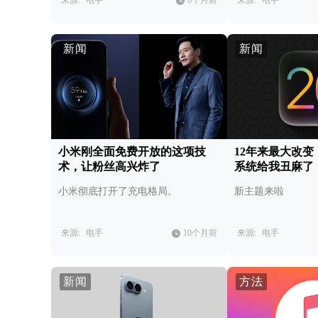
来源:
电手
8个月前
来源:
电手
新闻
新闻
小米刚全面免费开放的这项技
12年来最大改
术，让粉丝高兴炸了
系统给我丑麻了
小米彻底打开了充电格局。
新主题来啦
来源:
电手
10个月前
来源:
电手
新闻
方法