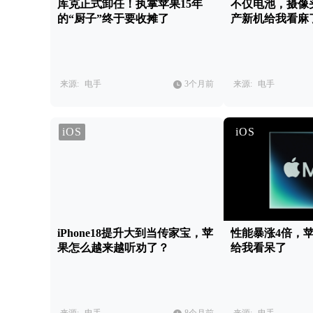
库克正式卸任！执掌苹果15年
不仅电池，摄像
的“厨子”终于要收摊了
产新机给我看麻
来源:
电手
3个月前
来源:
电手
iOS
iOS
iPhone18提升大到当传家宝，苹
性能暴涨4倍，
果怎么越来越听劝了？
给我看呆了