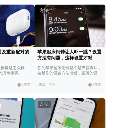
方法
消配对及重新配对的
苹果起床闹钟让人吓一跳？设置
方法有问题，这样设置才对
配对的步骤是怎么样
你的苹果起床闹钟是不是声音刺耳，
的演示步骤。
这是你的设置方法出错，正确的设置
方法如下。
1年前
来源:
电手
1年前
方法