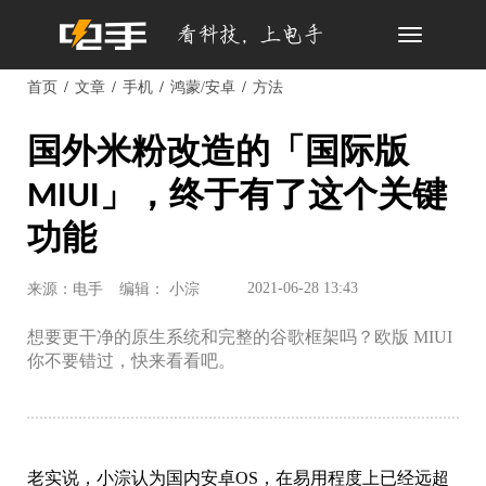
Toggle
navigation
首页
文章
手机
鸿蒙/安卓
方法
国外米粉改造的「国际版
MIUI」，终于有了这个关键
功能
2021-06-28 13:43
来源：电手
编辑： 小淙
想要更干净的原生系统和完整的谷歌框架吗？欧版 MIUI
你不要错过，快来看看吧。
老实说，小淙认为国内安卓OS，在易用程度上已经远超