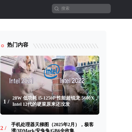
热门内容
28W 低功耗 i5-1250P 性能超锐龙 5600X，
1 /
Intel 12代的硬菜原来还没发
手机处理器天梯图（2025年2月），极客
2 /
湾/3DMark/安兔兔/GB6全收集