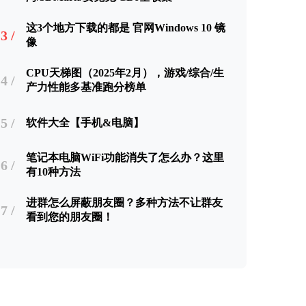
这3个地方下载的都是 官网Windows 10 镜
3 /
像
CPU天梯图（2025年2月），游戏/综合/生
4 /
产力性能多基准跑分榜单
5 /
软件大全【手机&电脑】
笔记本电脑WiFi功能消失了怎么办？这里
6 /
有10种方法
进群怎么屏蔽朋友圈？多种方法不让群友
7 /
看到您的朋友圈！