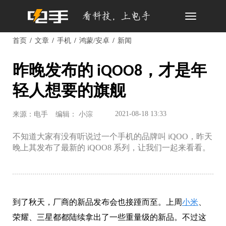
Toggle
navigation
首页
文章
手机
鸿蒙/安卓
新闻
昨晚发布的 iQOO8，才是年
轻人想要的旗舰
2021-08-18 13:33
来源：电手
编辑： 小淙
不知道大家有没有听说过一个手机的品牌叫 iQOO，昨天
晚上其发布了最新的 iQOO8 系列，让我们一起来看看。
到了秋天，厂商的新品发布会也接踵而至。上周
小米
、
荣耀、三星都都陆续拿出了一些重量级的新品。不过这